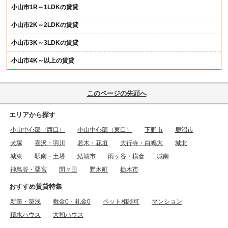
小山市1R～1LDKの賃貸
小山市2K～2LDKの賃貸
小山市3K～3LDKの賃貸
小山市4K～以上の賃貸
このページの先頭へ
エリアから探す
小山中心部（西口）
小山中心部（東口）
下野市
鹿沼市
犬塚
喜沢・羽川
若木・花垣
大行寺・白鳴大
城北
城東
駅南・土塔
結城市
雨ヶ谷・横倉
城南
神鳥谷・粟宮
間々田
野木町
栃木市
おすすめ賃貸特集
新築・築浅
敷金0・礼金0
ペット相談可
マンション
積水ハウス
大和ハウス