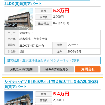
2LDK(S)賃貸アパート
5.8万円
賃料
3,000円
管理費
0ヶ月/0ヶ月
敷金/礼金
犬塚エリア
エリア
栃木県小山市大字犬塚
所在地
アパート
間取り
2
種別
2LDK(S)(57.32ｍ
)
1階
2006年9月
所在階
築年
追焚給湯・温水洗浄便座付き☆/インターネット無料/
お問合せ
お気に入りに追加
物件の詳細を見る
シイナハイツ Ⅱ | 栃木県小山市犬塚８丁目3-4の2LDK(S)
賃貸アパート
5.4万円
賃料
2,900円
管理費