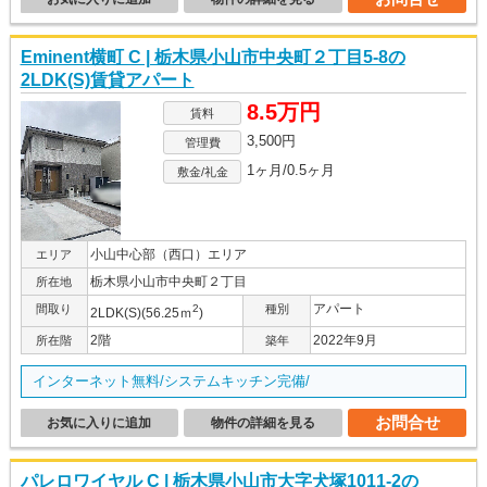
Eminent横町 C | 栃木県小山市中央町２丁目5-8の
2LDK(S)賃貸アパート
8.5万円
賃料
3,500円
管理費
1ヶ月/0.5ヶ月
敷金/礼金
小山中心部（西口）エリア
エリア
栃木県小山市中央町２丁目
所在地
アパート
間取り
2
種別
2LDK(S)(56.25ｍ
)
2階
2022年9月
所在階
築年
インターネット無料/システムキッチン完備/
お問合せ
お気に入りに追加
物件の詳細を見る
パレロワイヤル C | 栃木県小山市大字犬塚1011-2の