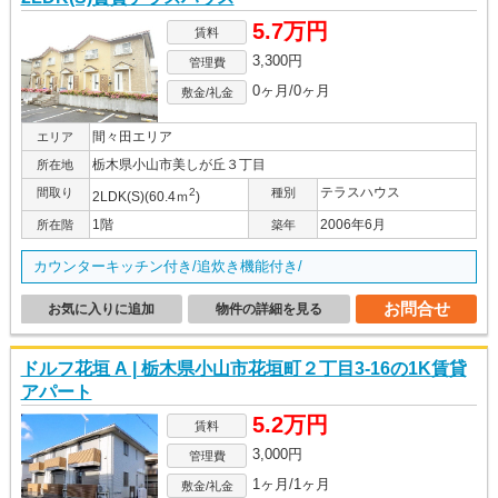
5.7万円
賃料
3,300円
管理費
0ヶ月/0ヶ月
敷金/礼金
間々田エリア
エリア
栃木県小山市美しが丘３丁目
所在地
テラスハウス
間取り
2
種別
2LDK(S)(60.4ｍ
)
1階
2006年6月
所在階
築年
カウンターキッチン付き/追炊き機能付き/
お問合せ
お気に入りに追加
物件の詳細を見る
ドルフ花垣 A | 栃木県小山市花垣町２丁目3-16の1K賃貸
アパート
5.2万円
賃料
3,000円
管理費
1ヶ月/1ヶ月
敷金/礼金