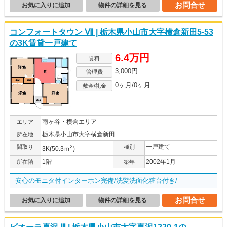
お問合せ
お気に入りに追加
物件の詳細を見る
コンフォートタウン Ⅶ | 栃木県小山市大字横倉新田5-53
の3K賃貸一戸建て
6.4万円
賃料
3,000円
管理費
0ヶ月/0ヶ月
敷金/礼金
雨ヶ谷・横倉エリア
エリア
栃木県小山市大字横倉新田
所在地
一戸建て
間取り
2
種別
3K(50.3ｍ
)
1階
2002年1月
所在階
築年
安心のモニタ付インターホン完備/洗髪洗面化粧台付き/
お問合せ
お気に入りに追加
物件の詳細を見る