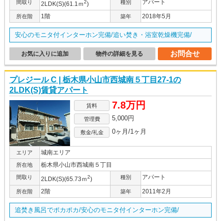
アパート
間取り
2
種別
2LDK(S)(61.1ｍ
)
1階
2018年5月
所在階
築年
安心のモニタ付インターホン完備/追い焚き・浴室乾燥機完備/
お問合せ
お気に入りに追加
物件の詳細を見る
プレジール C | 栃木県小山市西城南５丁目27-1の
2LDK(S)賃貸アパート
7.8万円
賃料
5,000円
管理費
0ヶ月/1ヶ月
敷金/礼金
城南エリア
エリア
栃木県小山市西城南５丁目
所在地
アパート
間取り
2
種別
2LDK(S)(65.73ｍ
)
2階
2011年2月
所在階
築年
追焚き風呂でポカポカ/安心のモニタ付インターホン完備/