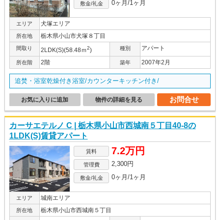
0ヶ月/1ヶ月
敷金/礼金
犬塚エリア
エリア
栃木県小山市犬塚８丁目
所在地
アパート
間取り
2
種別
2LDK(S)(58.48ｍ
)
2階
2007年2月
所在階
築年
追焚・浴室乾燥付き浴室/カウンターキッチン付き/
お問合せ
お気に入りに追加
物件の詳細を見る
カーサエテルノ C | 栃木県小山市西城南５丁目40-8の
1LDK(S)賃貸アパート
7.2万円
賃料
2,300円
管理費
0ヶ月/1ヶ月
敷金/礼金
城南エリア
エリア
栃木県小山市西城南５丁目
所在地