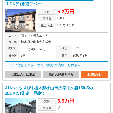
1LDK(S)賃貸アパート
5.2万円
賃料
6,000円
管理費
0ヶ月/1ヶ月
敷金/礼金
雨ヶ谷・横倉エリア
エリア
栃木県小山市大字横倉
所在地
アパート
間取り
2
種別
1LDK(S)(42.7ｍ
)
2階
2003年2月
所在階
築年
モニタ付きインターホン/便利な室内物干し付き☆/
お問合せ
お気に入りに追加
物件の詳細を見る
AUハイツ A棟 | 栃木県小山市大字中久喜158-5の
2LDK(S)賃貸一戸建て
6.9万円
賃料
込
管理費