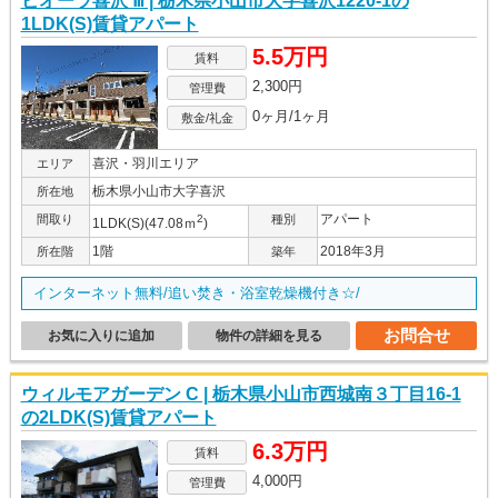
ビオーラ喜沢 Ⅲ | 栃木県小山市大字喜沢1220-1の
1LDK(S)賃貸アパート
5.5万円
賃料
2,300円
管理費
0ヶ月/1ヶ月
敷金/礼金
喜沢・羽川エリア
エリア
栃木県小山市大字喜沢
所在地
アパート
間取り
2
種別
1LDK(S)(47.08ｍ
)
1階
2018年3月
所在階
築年
インターネット無料/追い焚き・浴室乾燥機付き☆/
お問合せ
お気に入りに追加
物件の詳細を見る
ウィルモアガーデン C | 栃木県小山市西城南３丁目16-1
の2LDK(S)賃貸アパート
6.3万円
賃料
4,000円
管理費