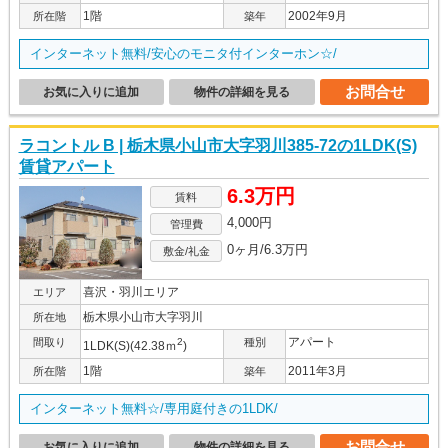
1階
2002年9月
所在階
築年
インターネット無料/安心のモニタ付インターホン☆/
お問合せ
お気に入りに追加
物件の詳細を見る
ラコントル B | 栃木県小山市大字羽川385-72の1LDK(S)
賃貸アパート
6.3万円
賃料
4,000円
管理費
0ヶ月/6.3万円
敷金/礼金
喜沢・羽川エリア
エリア
栃木県小山市大字羽川
所在地
アパート
間取り
2
種別
1LDK(S)(42.38ｍ
)
1階
2011年3月
所在階
築年
インターネット無料☆/専用庭付きの1LDK/
お問合せ
お気に入りに追加
物件の詳細を見る