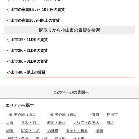
小山市の家賃9.5万～10万円の賃貸
小山市の家賃10万円以上の賃貸
間取りから小山市の賃貸を検索
小山市1R～1LDKの賃貸
小山市2K～2LDKの賃貸
小山市3K～3LDKの賃貸
小山市4K～以上の賃貸
このページの先頭へ
エリアから探す
小山中心部（西口）
小山中心部（東口）
下野市
鹿沼市
犬塚
喜沢・羽川
若木・花垣
大行寺・白鳴大
城北
城東
駅南・土塔
結城市
雨ヶ谷・横倉
城南
神鳥谷・粟宮
間々田
野木町
栃木市