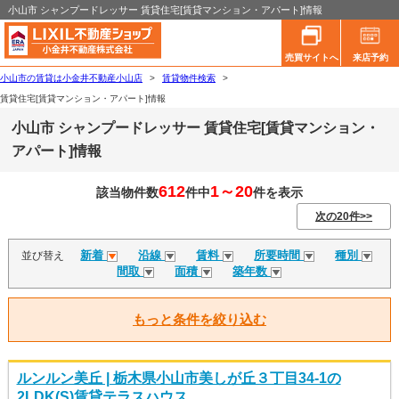
小山市 シャンプードレッサー 賃貸住宅[賃貸マンション・アパート]情報
売買サイトへ
来店予約
小山市の賃貸は小金井不動産小山店
>
賃貸物件検索
>
賃貸住宅[賃貸マンション・アパート]情報
小山市 シャンプードレッサー 賃貸住宅[賃貸マンション・
アパート]情報
612
1～20
該当物件数
件中
件を表示
次の20件>>
新着
沿線
賃料
所要時間
種別
並び替え
間取
面積
築年数
もっと条件を絞り込む
ルンルン美丘 | 栃木県小山市美しが丘３丁目34-1の
2LDK(S)賃貸テラスハウス