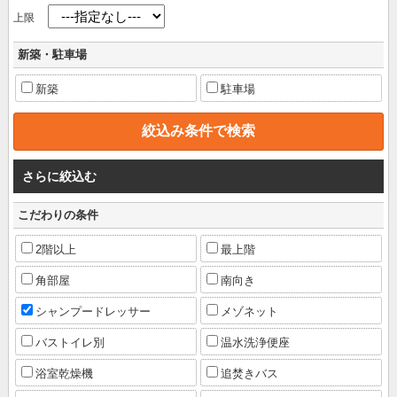
上限
新築・駐車場
新築
駐車場
さらに絞込む
こだわりの条件
2階以上
最上階
角部屋
南向き
シャンプードレッサー
メゾネット
バストイレ別
温水洗浄便座
浴室乾燥機
追焚きバス