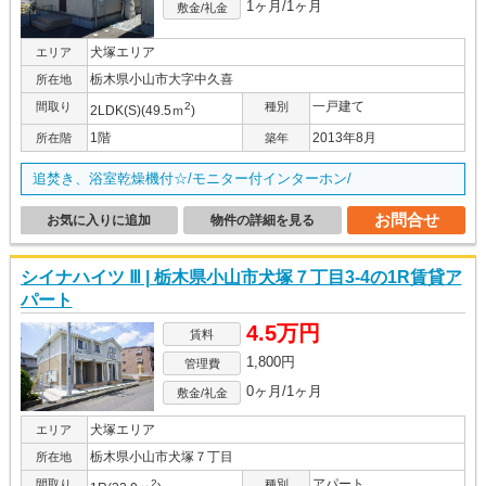
1ヶ月/1ヶ月
敷金/礼金
犬塚エリア
エリア
栃木県小山市大字中久喜
所在地
一戸建て
間取り
2
種別
2LDK(S)(49.5ｍ
)
1階
2013年8月
所在階
築年
追焚き、浴室乾燥機付☆/モニター付インターホン/
お問合せ
お気に入りに追加
物件の詳細を見る
シイナハイツ Ⅲ | 栃木県小山市犬塚７丁目3-4の1R賃貸ア
パート
4.5万円
賃料
1,800円
管理費
0ヶ月/1ヶ月
敷金/礼金
犬塚エリア
エリア
栃木県小山市犬塚７丁目
所在地
アパート
間取り
2
種別