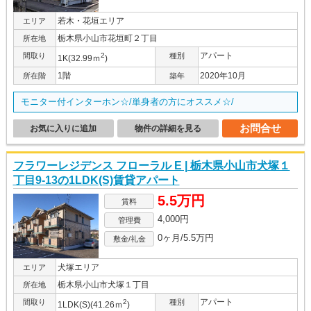
若木・花垣エリア
エリア
栃木県小山市花垣町２丁目
所在地
アパート
間取り
2
種別
1K(32.99ｍ
)
1階
2020年10月
所在階
築年
モニター付インターホン☆/単身者の方にオススメ☆/
お問合せ
お気に入りに追加
物件の詳細を見る
フラワーレジデンス フローラル E | 栃木県小山市犬塚１
丁目9-13の1LDK(S)賃貸アパート
5.5万円
賃料
4,000円
管理費
0ヶ月/5.5万円
敷金/礼金
犬塚エリア
エリア
栃木県小山市犬塚１丁目
所在地
アパート
間取り
2
種別
1LDK(S)(41.26ｍ
)