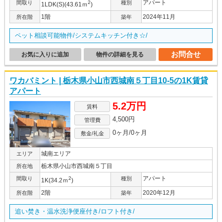
アパート
間取り
2
種別
1LDK(S)(43.61ｍ
)
1階
2024年11月
所在階
築年
ペット相談可能物件/システムキッチン付き☆/
お問合せ
お気に入りに追加
物件の詳細を見る
ワカバミント | 栃木県小山市西城南５丁目10-5の1K賃貸
アパート
5.2万円
賃料
4,500円
管理費
0ヶ月/0ヶ月
敷金/礼金
城南エリア
エリア
栃木県小山市西城南５丁目
所在地
アパート
間取り
2
種別
1K(34.2ｍ
)
2階
2020年12月
所在階
築年
追い焚き・温水洗浄便座付き/ロフト付き/