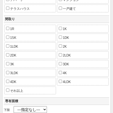
テラスハウス
一戸建て
間取り
1R
1K
1SK
1DK
1LDK
2K
2DK
2LDK
3K
3DK
3LDK
4K
4DK
4LDK
それ以上
専有面積
下限