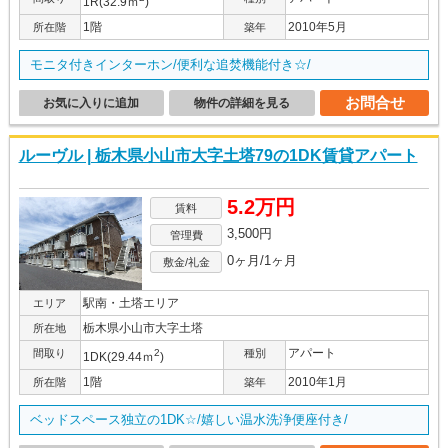
1R(32.9ｍ
)
1階
2010年5月
所在階
築年
モニタ付きインターホン/便利な追焚機能付き☆/
お問合せ
お気に入りに追加
物件の詳細を見る
ルーヴル | 栃木県小山市大字土塔79の1DK賃貸アパート
5.2万円
賃料
3,500円
管理費
0ヶ月/1ヶ月
敷金/礼金
駅南・土塔エリア
エリア
栃木県小山市大字土塔
所在地
アパート
間取り
2
種別
1DK(29.44ｍ
)
1階
2010年1月
所在階
築年
ベッドスペース独立の1DK☆/嬉しい温水洗浄便座付き/