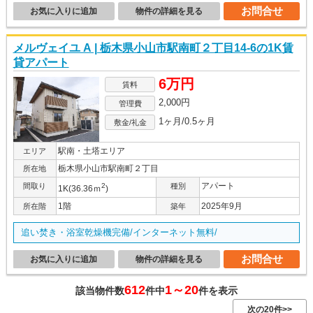
お問合せ
お気に入りに追加
物件の詳細を見る
メルヴェイユ A | 栃木県小山市駅南町２丁目14-6の1K賃
貸アパート
6万円
賃料
2,000円
管理費
1ヶ月/0.5ヶ月
敷金/礼金
駅南・土塔エリア
エリア
栃木県小山市駅南町２丁目
所在地
アパート
間取り
2
種別
1K(36.36ｍ
)
1階
2025年9月
所在階
築年
追い焚き・浴室乾燥機完備/インターネット無料/
お問合せ
お気に入りに追加
物件の詳細を見る
612
1～20
該当物件数
件中
件を表示
次の20件>>