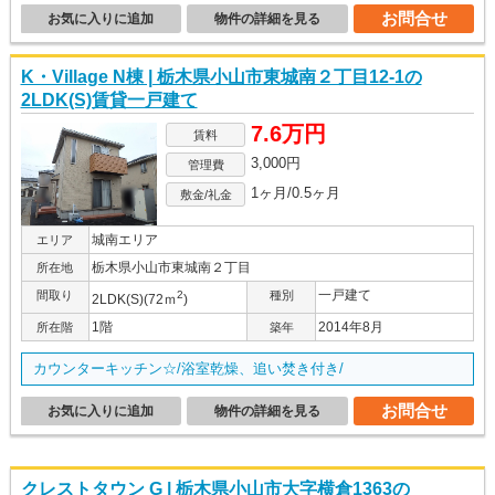
お問合せ
お気に入りに追加
物件の詳細を見る
K・Village N棟 | 栃木県小山市東城南２丁目12-1の
2LDK(S)賃貸一戸建て
7.6万円
賃料
3,000円
管理費
1ヶ月/0.5ヶ月
敷金/礼金
城南エリア
エリア
栃木県小山市東城南２丁目
所在地
一戸建て
間取り
2
種別
2LDK(S)(72ｍ
)
1階
2014年8月
所在階
築年
カウンターキッチン☆/浴室乾燥、追い焚き付き/
お問合せ
お気に入りに追加
物件の詳細を見る
クレストタウン G | 栃木県小山市大字横倉1363の