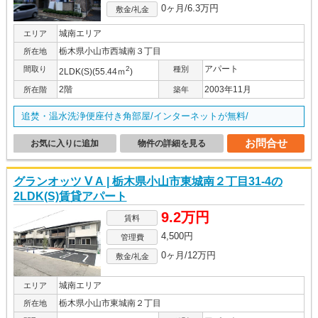
0ヶ月/6.3万円
敷金/礼金
城南エリア
エリア
栃木県小山市西城南３丁目
所在地
アパート
間取り
2
種別
2LDK(S)(55.44ｍ
)
2階
2003年11月
所在階
築年
追焚・温水洗浄便座付き角部屋/インターネットが無料/
お問合せ
お気に入りに追加
物件の詳細を見る
グランオッツ Ⅴ A | 栃木県小山市東城南２丁目31-4の
2LDK(S)賃貸アパート
9.2万円
賃料
4,500円
管理費
0ヶ月/12万円
敷金/礼金
城南エリア
エリア
栃木県小山市東城南２丁目
所在地