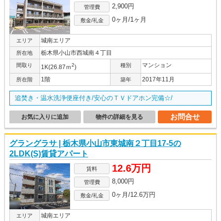
2,900円
管理費
0ヶ月/1ヶ月
敷金/礼金
城南エリア
エリア
栃木県小山市西城南４丁目
所在地
マンション
間取り
2
種別
1K(26.87ｍ
)
1階
2017年11月
所在階
築年
追焚き・温水洗浄便座付き/安心のＴＶドアホン完備☆/
お問合せ
お気に入りに追加
物件の詳細を見る
グラングラサ | 栃木県小山市東城南２丁目17-5の
2LDK(S)賃貸アパート
12.6万円
賃料
8,000円
管理費
0ヶ月/12.6万円
敷金/礼金
城南エリア
エリア