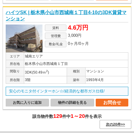
ハイツSK | 栃木県小山市西城南１丁目4-10の3DK賃貸マ
ンション
4.6万円
賃料
3,000円
管理費
0ヶ月/0ヶ月
敷金/礼金
城南エリア
エリア
栃木県小山市西城南１丁目
所在地
マンション
間取り
2
種別
3DK(50.49ｍ
)
3階
1993年4月
所在階
築年
安心のモニタ付インターホン☆/経済的な都市ガス仕様/
お問合せ
お気に入りに追加
物件の詳細を見る
129
1～20
該当物件数
件中
件を表示
次の20件>>