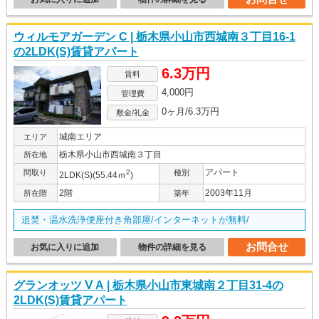
ウィルモアガーデン C | 栃木県小山市西城南３丁目16-1
の2LDK(S)賃貸アパート
6.3万円
賃料
4,000円
管理費
0ヶ月/6.3万円
敷金/礼金
城南エリア
エリア
栃木県小山市西城南３丁目
所在地
アパート
間取り
2
種別
2LDK(S)(55.44ｍ
)
2階
2003年11月
所在階
築年
追焚・温水洗浄便座付き角部屋/インターネットが無料/
お問合せ
お気に入りに追加
物件の詳細を見る
グランオッツ Ⅴ A | 栃木県小山市東城南２丁目31-4の
2LDK(S)賃貸アパート