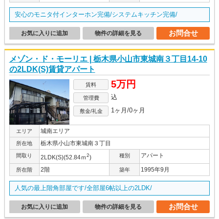
安心のモニタ付インターホン完備/システムキッチン完備/
お問合せ
お気に入りに追加
物件の詳細を見る
メゾン・ド・モーリエ | 栃木県小山市東城南３丁目14-10
の2LDK(S)賃貸アパート
5万円
賃料
込
管理費
1ヶ月/0ヶ月
敷金/礼金
城南エリア
エリア
栃木県小山市東城南３丁目
所在地
アパート
間取り
2
種別
2LDK(S)(52.84ｍ
)
2階
1995年9月
所在階
築年
人気の最上階角部屋です/全部屋6帖以上の2LDK/
お問合せ
お気に入りに追加
物件の詳細を見る