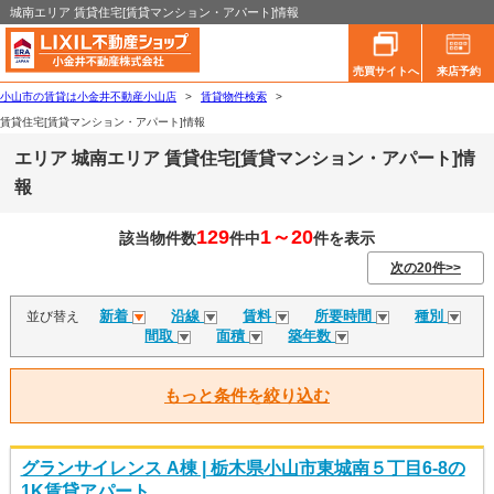
城南エリア 賃貸住宅[賃貸マンション・アパート]情報
売買サイトへ
来店予約
小山市の賃貸は小金井不動産小山店
>
賃貸物件検索
>
賃貸住宅[賃貸マンション・アパート]情報
エリア 城南エリア 賃貸住宅[賃貸マンション・アパート]情
報
129
1～20
該当物件数
件中
件を表示
次の20件>>
新着
沿線
賃料
所要時間
種別
並び替え
間取
面積
築年数
もっと条件を絞り込む
グランサイレンス A棟 | 栃木県小山市東城南５丁目6-8の
1K賃貸アパート