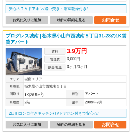
安心のＴＶドアホン/追い焚き・浴室乾燥付き/
お問合せ
お気に入りに追加
物件の詳細を見る
プログレス城南 | 栃木県小山市西城南５丁目31-28の1K賃
貸アパート
3.9万円
賃料
3,000円
管理費
0ヶ月/0ヶ月
敷金/礼金
城南エリア
エリア
栃木県小山市西城南５丁目
所在地
アパート
間取り
2
種別
1K(28.5ｍ
)
2階
2009年9月
所在階
築年
2口IHコンロ付きキッチン/TVドアホン付きで安心☆/
お問合せ
お気に入りに追加
物件の詳細を見る