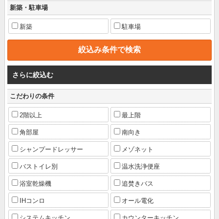
新築・駐車場
新築
駐車場
さらに絞込む
こだわりの条件
2階以上
最上階
角部屋
南向き
シャンプードレッサー
メゾネット
バストイレ別
温水洗浄便座
浴室乾燥機
追焚きバス
IHコンロ
オール電化
システムキッチン
カウンターキッチン