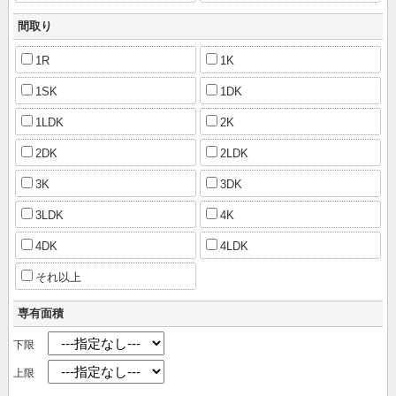
間取り
1R
1K
1SK
1DK
1LDK
2K
2DK
2LDK
3K
3DK
3LDK
4K
4DK
4LDK
それ以上
専有面積
下限
上限