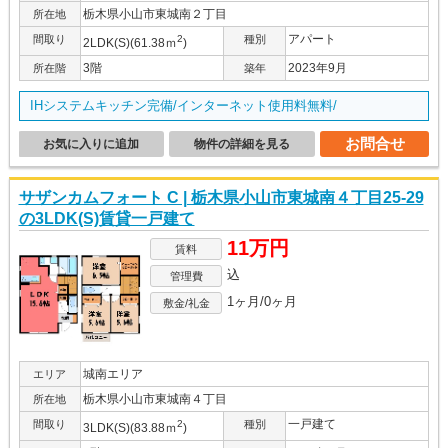
栃木県小山市東城南２丁目
所在地
アパート
間取り
2
種別
2LDK(S)(61.38ｍ
)
3階
2023年9月
所在階
築年
IHシステムキッチン完備/インターネット使用料無料/
お問合せ
お気に入りに追加
物件の詳細を見る
サザンカムフォート C | 栃木県小山市東城南４丁目25-29
の3LDK(S)賃貸一戸建て
11万円
賃料
込
管理費
1ヶ月/0ヶ月
敷金/礼金
城南エリア
エリア
栃木県小山市東城南４丁目
所在地
一戸建て
間取り
2
種別
3LDK(S)(83.88ｍ
)