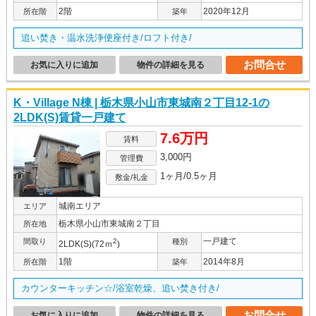
2階
2020年12月
所在階
築年
追い焚き・温水洗浄便座付き/ロフト付き/
お問合せ
お気に入りに追加
物件の詳細を見る
K・Village N棟 | 栃木県小山市東城南２丁目12-1の
2LDK(S)賃貸一戸建て
7.6万円
賃料
3,000円
管理費
1ヶ月/0.5ヶ月
敷金/礼金
城南エリア
エリア
栃木県小山市東城南２丁目
所在地
一戸建て
間取り
2
種別
2LDK(S)(72ｍ
)
1階
2014年8月
所在階
築年
カウンターキッチン☆/浴室乾燥、追い焚き付き/
お問合せ
お気に入りに追加
物件の詳細を見る