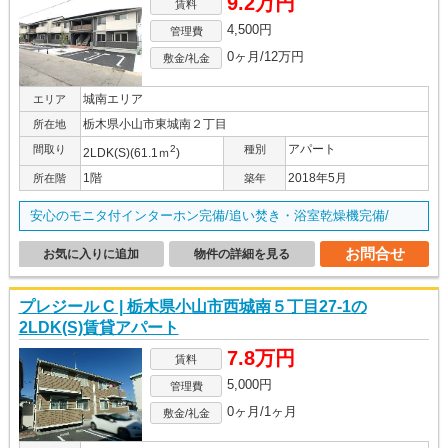
9.2万円
賃料
4,500円
管理費
0ヶ月/12万円
敷金/礼金
城南エリア
エリア
栃木県小山市東城南２丁目
所在地
アパート
間取り
2
種別
2LDK(S)(61.1ｍ
)
1階
2018年5月
所在階
築年
安心のモニタ付インターホン完備/追い焚き・浴室乾燥機完備/
お問合せ
お気に入りに追加
物件の詳細を見る
プレジール C | 栃木県小山市西城南５丁目27-1の
2LDK(S)賃貸アパート
7.8万円
賃料
5,000円
管理費
0ヶ月/1ヶ月
敷金/礼金