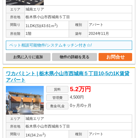
城南エリア
エリア
栃木県小山市西城南５丁目
所在地
アパート
間取り
2
種別
1LDK(S)(43.61ｍ
)
1階
2024年11月
所在階
築年
ペット相談可能物件/システムキッチン付き☆/
お問合せ
お気に入りに追加
物件の詳細を見る
ワカバミント | 栃木県小山市西城南５丁目10-5の1K賃貸
アパート
5.2万円
賃料
4,500円
管理費
0ヶ月/0ヶ月
敷金/礼金
城南エリア
エリア
栃木県小山市西城南５丁目
所在地
アパート
間取り
2
種別
1K(34.2ｍ
)