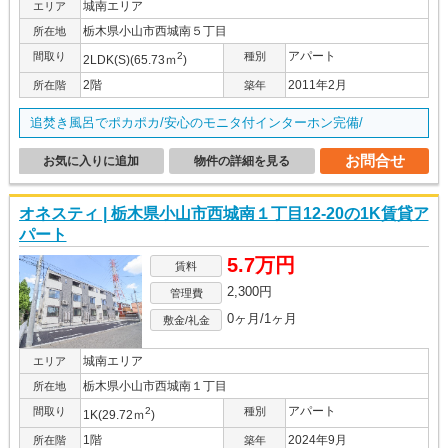
城南エリア
エリア
栃木県小山市西城南５丁目
所在地
アパート
間取り
2
種別
2LDK(S)(65.73ｍ
)
2階
2011年2月
所在階
築年
追焚き風呂でポカポカ/安心のモニタ付インターホン完備/
お問合せ
お気に入りに追加
物件の詳細を見る
オネスティ | 栃木県小山市西城南１丁目12-20の1K賃貸ア
パート
5.7万円
賃料
2,300円
管理費
0ヶ月/1ヶ月
敷金/礼金
城南エリア
エリア
栃木県小山市西城南１丁目
所在地
アパート
間取り
2
種別
1K(29.72ｍ
)
1階
2024年9月
所在階
築年