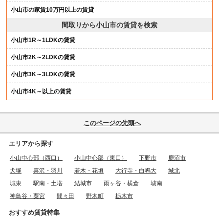
小山市の家賃10万円以上の賃貸
間取りから小山市の賃貸を検索
小山市1R～1LDKの賃貸
小山市2K～2LDKの賃貸
小山市3K～3LDKの賃貸
小山市4K～以上の賃貸
このページの先頭へ
エリアから探す
小山中心部（西口）
小山中心部（東口）
下野市
鹿沼市
犬塚
喜沢・羽川
若木・花垣
大行寺・白鳴大
城北
城東
駅南・土塔
結城市
雨ヶ谷・横倉
城南
神鳥谷・粟宮
間々田
野木町
栃木市
おすすめ賃貸特集