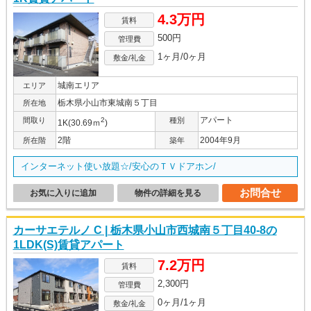
4.3万円
賃料
500円
管理費
1ヶ月/0ヶ月
敷金/礼金
城南エリア
エリア
栃木県小山市東城南５丁目
所在地
アパート
間取り
2
種別
1K(30.69ｍ
)
2階
2004年9月
所在階
築年
インターネット使い放題☆/安心のＴＶドアホン/
お問合せ
お気に入りに追加
物件の詳細を見る
カーサエテルノ C | 栃木県小山市西城南５丁目40-8の
1LDK(S)賃貸アパート
7.2万円
賃料
2,300円
管理費
0ヶ月/1ヶ月
敷金/礼金