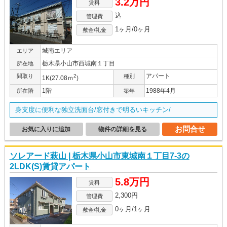
3.2万円
賃料
込
管理費
1ヶ月/0ヶ月
敷金/礼金
城南エリア
エリア
栃木県小山市西城南１丁目
所在地
アパート
間取り
2
種別
1K(27.08ｍ
)
1階
1988年4月
所在階
築年
身支度に便利な独立洗面台/窓付きで明るいキッチン/
お問合せ
お気に入りに追加
物件の詳細を見る
ソレアード萩山 | 栃木県小山市東城南１丁目7-3の
2LDK(S)賃貸アパート
5.8万円
賃料
2,300円
管理費
0ヶ月/1ヶ月
敷金/礼金