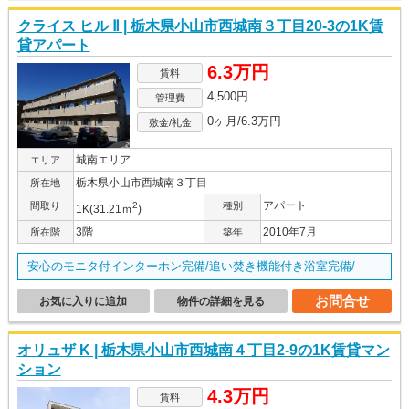
クライス ヒル Ⅱ | 栃木県小山市西城南３丁目20-3の1K賃
貸アパート
6.3万円
賃料
4,500円
管理費
0ヶ月/6.3万円
敷金/礼金
城南エリア
エリア
栃木県小山市西城南３丁目
所在地
アパート
間取り
2
種別
1K(31.21ｍ
)
3階
2010年7月
所在階
築年
安心のモニタ付インターホン完備/追い焚き機能付き浴室完備/
お問合せ
お気に入りに追加
物件の詳細を見る
オリュザ K | 栃木県小山市西城南４丁目2-9の1K賃貸マン
ション
4.3万円
賃料