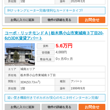
1階
2020年3月
所在階
築年
IHクッキングヒーター完備/便利なカードキータイプ/
お問合せ
お気に入りに追加
物件の詳細を見る
コーポ・リッチモンド A | 栃木県小山市東城南３丁目20-
6の3DK賃貸アパート
5.6万円
賃料
4,000円
管理費
0ヶ月/0ヶ月
敷金/礼金
城南エリア
エリア
栃木県小山市東城南３丁目
所在地
アパート
間取り
2
種別
3DK(53.73ｍ
)
1階
1999年9月
所在階
築年
追い焚き機能付きでポカポカ/安心のモニタ付インターホン完備/
お問合せ
お気に入りに追加
物件の詳細を見る