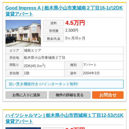
Good Impress A | 栃木県小山市東城南２丁目16-1の2DK
賃貸アパート
4.5万円
賃料
2,500円
管理費
0ヶ月/0ヶ月
敷金/礼金
城南エリア
エリア
栃木県小山市東城南２丁目
所在地
アパート
間取り
2
種別
2DK(45.3ｍ
)
1階
2004年3月
所在階
築年
追い焚き機能付き☆/インターネット無料/
お問合せ
お気に入りに追加
物件の詳細を見る
ハイツシャルマン | 栃木県小山市西城南１丁目12-53の1K
賃貸アパート