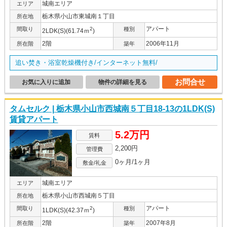
城南エリア
エリア
栃木県小山市東城南１丁目
所在地
アパート
間取り
2
種別
2LDK(S)(61.74ｍ
)
2階
2006年11月
所在階
築年
追い焚き・浴室乾燥機付き/インターネット無料/
お問合せ
お気に入りに追加
物件の詳細を見る
タムセルク | 栃木県小山市西城南５丁目18-13の1LDK(S)
賃貸アパート
5.2万円
賃料
2,200円
管理費
0ヶ月/1ヶ月
敷金/礼金
城南エリア
エリア
栃木県小山市西城南５丁目
所在地
アパート
間取り
2
種別
1LDK(S)(42.37ｍ
)
2階
2007年8月
所在階
築年