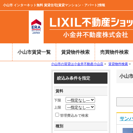
小山市 インターネット無料 賃貸住宅[賃貸マンション・アパート]情報
小山市賃貸一覧
賃貸物件検索
売買物件検索
小山市の賃貸は小金井不動産小山店
>
賃貸物件検索
>
小山市
絞込み条件を指定
賃料
下限
上限
管理費込みで検索
サンハ
種別