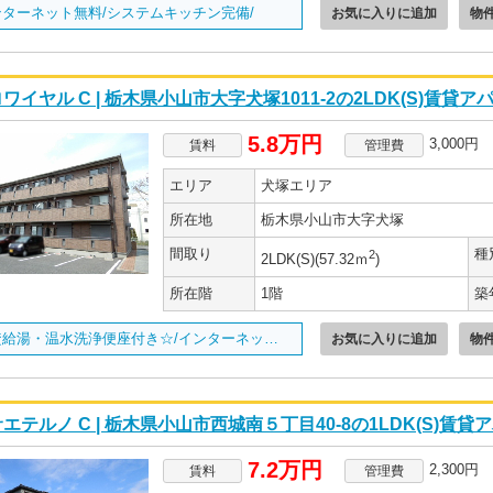
ンターネット無料/システムキッチン完備/
お気に入りに追加
物
ワイヤル C | 栃木県小山市大字犬塚1011-2の2LDK(S)賃貸ア
5.8万円
3,000円
賃料
管理費
エリア
犬塚エリア
所在地
栃木県小山市大字犬塚
間取り
種
2
2LDK(S)(57.32ｍ
)
所在階
1階
築
追焚給湯・温水洗浄便座付き☆/インターネット無料/
お気に入りに追加
物
エテルノ C | 栃木県小山市西城南５丁目40-8の1LDK(S)賃貸
7.2万円
2,300円
賃料
管理費