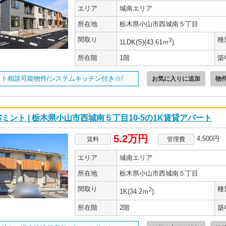
エリア
城南エリア
所在地
栃木県小山市西城南５丁目
間取り
種
2
1LDK(S)(43.61ｍ
)
所在階
1階
築
ット相談可能物件/システムキッチン付き☆/
お気に入りに追加
物
ミント | 栃木県小山市西城南５丁目10-5の1K賃貸アパート
5.2万円
4,500円
賃料
管理費
エリア
城南エリア
所在地
栃木県小山市西城南５丁目
間取り
種
2
1K(34.2ｍ
)
所在階
2階
築