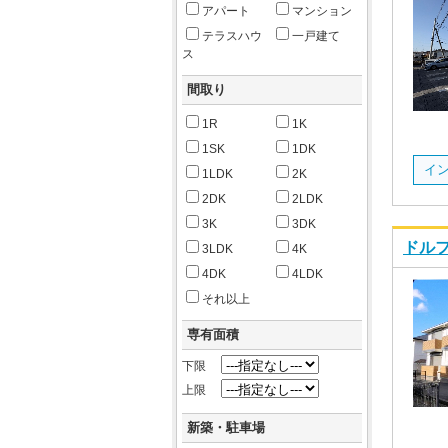
アパート
マンション
テラスハウ
一戸建て
ス
間取り
1R
1K
1SK
1DK
イン
1LDK
2K
2DK
2LDK
3K
3DK
ドルフ
3LDK
4K
4DK
4LDK
それ以上
専有面積
下限
上限
新築・駐車場