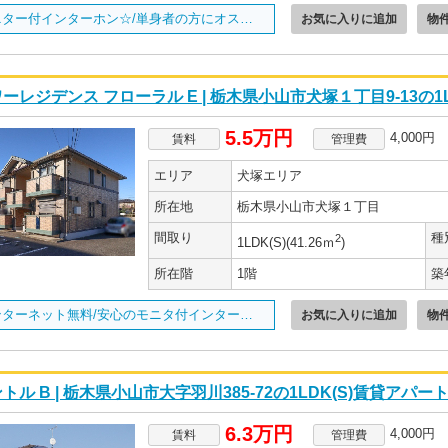
モニター付インターホン☆/単身者の方にオススメ☆/
お気に入りに追加
物
ーレジデンス フローラル E | 栃木県小山市犬塚１丁目9-13の1
5.5万円
4,000円
賃料
管理費
エリア
犬塚エリア
所在地
栃木県小山市犬塚１丁目
間取り
種
2
1LDK(S)(41.26ｍ
)
所在階
1階
築
インターネット無料/安心のモニタ付インターホン☆/
お気に入りに追加
物
トル B | 栃木県小山市大字羽川385-72の1LDK(S)賃貸アパー
6.3万円
4,000円
賃料
管理費