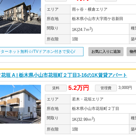
エリア
雨ヶ谷・横倉エリア
所在地
栃木県小山市大字雨ケ谷新田
間取り
種
2
1K(24.7ｍ
)
所在階
1階
築
ターネット無料☆/TVドアホン付きで安心/
お気に入りに追加
物
花垣 A | 栃木県小山市花垣町２丁目3-16の1K賃貸アパート
5.2万円
3,000円
賃料
管理費
エリア
若木・花垣エリア
所在地
栃木県小山市花垣町２丁目
間取り
種
2
1K(32.99ｍ
)
所在階
1階
築