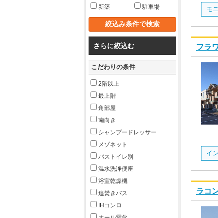
新築
駐車場
さらに絞込む
フラワ
こだわりの条件
2階以上
最上階
角部屋
南向き
シャンプードレッサー
メゾネット
バストイレ別
温水洗浄便座
浴室乾燥機
ラコン
追焚きバス
IHコンロ
オール電化