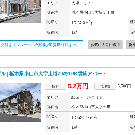
エリア
犬塚エリア
所在地
栃木県小山市犬塚７丁目
間取り
種
2
1R(32.9ｍ
)
所在階
1階
築
ニタ付きインターホン/便利な追焚機能付き☆/
お気に入りに追加
物
ル | 栃木県小山市大字土塔79の1DK賃貸アパート
5.2万円
3,500円
賃料
管理費
エリア
駅南・土塔エリア
所在地
栃木県小山市大字土塔
間取り
種
2
1DK(29.44ｍ
)
所在階
1階
築