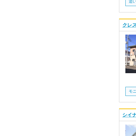
追
クレス
シイナ