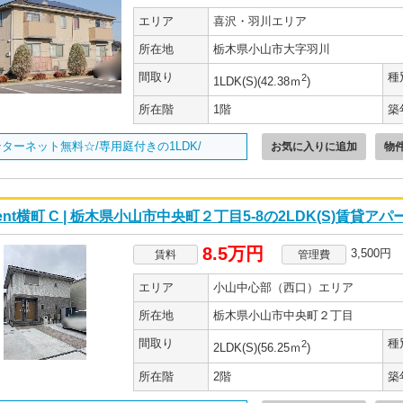
エリア
喜沢・羽川エリア
所在地
栃木県小山市大字羽川
間取り
種
2
1LDK(S)(42.38ｍ
)
所在階
1階
築
ターネット無料☆/専用庭付きの1LDK/
お気に入りに追加
物
nent横町 C | 栃木県小山市中央町２丁目5-8の2LDK(S)賃貸アパ
8.5万円
3,500円
賃料
管理費
エリア
小山中心部（西口）エリア
所在地
栃木県小山市中央町２丁目
間取り
種
2
2LDK(S)(56.25ｍ
)
所在階
2階
築