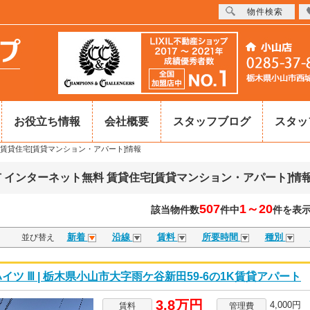
物件検索
お役立ち情報
会社概要
スタッフブログ
スタッ
賃貸住宅[賃貸マンション・アパート]情報
 インターネット無料 賃貸住宅[賃貸マンション・アパート]情
507
1～20
該当物件数
件中
件を表
新着
沿線
賃料
所要時間
種別
並び替え
イツ Ⅲ | 栃木県小山市大字雨ケ谷新田59-6の1K賃貸アパート
3.8万円
4,000円
賃料
管理費