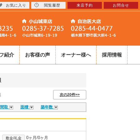
お気に入り
閲覧履歴
来店予約
お問合せ
フ紹介
お客様の声
オーナー様へ
採用情報
報
示
次の20件>>
間取
面積
築年数
0ヶ月/0ヶ月
敷金/礼金