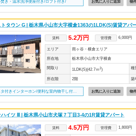
い焚き・温水洗浄便座付き/ロフト付き/
お気に入りに追加
物
トタウン G | 栃木県小山市大字横倉1363の1LDK(S)賃貸アパ
5.2万円
6,000円
賃料
管理費
エリア
雨ヶ谷・横倉エリア
所在地
栃木県小山市大字横倉
間取り
種
2
1LDK(S)(42.7ｍ
)
所在階
2階
築
モニタ付きインターホン/便利な室内物干し付き☆/
お気に入りに追加
物
ハイツ Ⅲ | 栃木県小山市犬塚７丁目3-4の1R賃貸アパート
4.5万円
1,800円
賃料
管理費