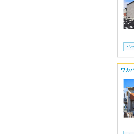
ペ
ワカバ