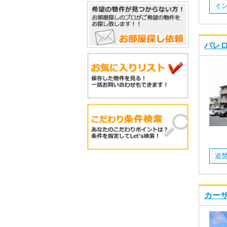
イ
パレロ
カーサ