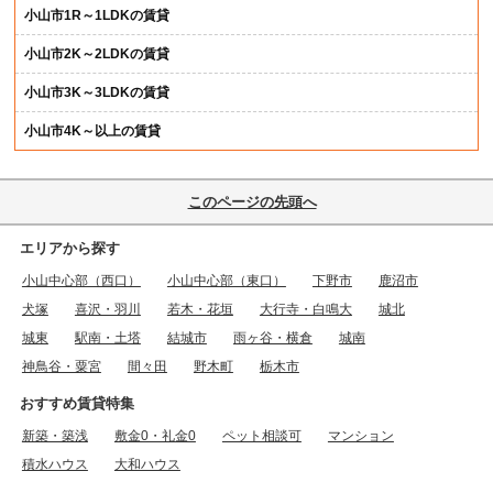
小山市1R～1LDKの賃貸
小山市2K～2LDKの賃貸
小山市3K～3LDKの賃貸
小山市4K～以上の賃貸
このページの先頭へ
エリアから探す
小山中心部（西口）
小山中心部（東口）
下野市
鹿沼市
犬塚
喜沢・羽川
若木・花垣
大行寺・白鳴大
城北
城東
駅南・土塔
結城市
雨ヶ谷・横倉
城南
神鳥谷・粟宮
間々田
野木町
栃木市
おすすめ賃貸特集
新築・築浅
敷金0・礼金0
ペット相談可
マンション
積水ハウス
大和ハウス