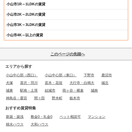
小山市1R～1LDKの賃貸
小山市2K～2LDKの賃貸
小山市3K～3LDKの賃貸
小山市4K～以上の賃貸
このページの先頭へ
エリアから探す
小山中心部（西口）
小山中心部（東口）
下野市
鹿沼市
犬塚
喜沢・羽川
若木・花垣
大行寺・白鳴大
城北
城東
駅南・土塔
結城市
雨ヶ谷・横倉
城南
神鳥谷・粟宮
間々田
野木町
栃木市
おすすめ賃貸特集
新築・築浅
敷金0・礼金0
ペット相談可
マンション
積水ハウス
大和ハウス