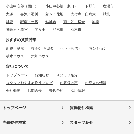
小山中心部（西口）
小山中心部（東口）
下野市
鹿沼市
犬塚
喜沢・羽川
若木・花垣
大行寺・白鳴大
城北
城東
駅南・土塔
結城市
雨ヶ谷・横倉
城南
神鳥谷・粟宮
間々田
野木町
栃木市
おすすめ賃貸特集
新築・築浅
敷金0・礼金0
ペット相談可
マンション
積水ハウス
大和ハウス
当社について
トップページ
お知らせ
スタッフ紹介
スタッフおすすめ物件ブログ
お客様の声
お役立ち情報
会社概要
お問合せ
来店予約
採用情報
トップページ
賃貸物件検索
売買物件検索
スタッフ紹介