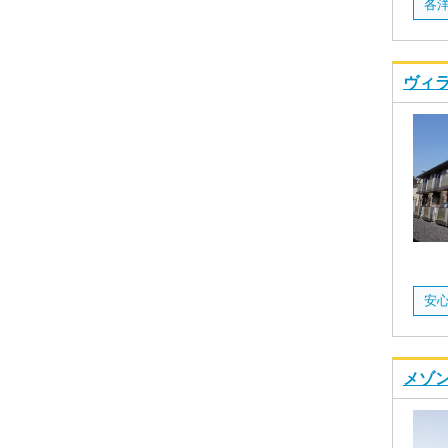
各洋
ヴィラ
メゾン