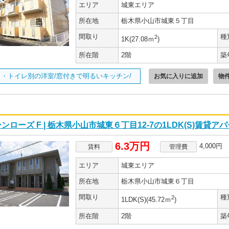
エリア
城東エリア
所在地
栃木県小山市城東５丁目
間取り
種
2
1K(27.08ｍ
)
所在階
2階
築
ス・トイレ別の洋室/窓付きで明るいキッチン/
お気に入りに追加
物
ンローズ F | 栃木県小山市城東６丁目12-7の1LDK(S)賃貸ア
6.3万円
4,000円
賃料
管理費
エリア
城東エリア
所在地
栃木県小山市城東６丁目
間取り
種
2
1LDK(S)(45.72ｍ
)
所在階
2階
築