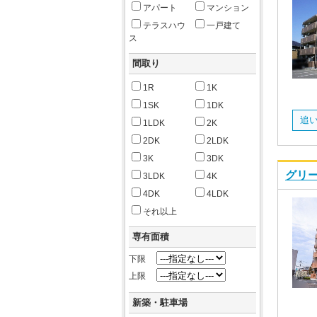
アパート
マンション
テラスハウ
一戸建て
ス
間取り
1R
1K
1SK
1DK
追い
1LDK
2K
2DK
2LDK
3K
3DK
グリー
3LDK
4K
4DK
4LDK
それ以上
専有面積
下限
上限
新築・駐車場