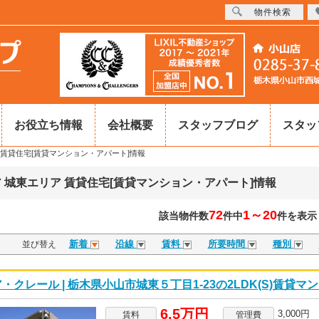
物件検索
お役立ち情報
会社概要
スタッフブログ
スタッ
賃貸住宅[賃貸マンション・アパート]情報
 城東エリア 賃貸住宅[賃貸マンション・アパート]情報
72
1～20
該当物件数
件中
件を表示
新着
沿線
賃料
所要時間
種別
並び替え
・クレール | 栃木県小山市城東５丁目1-23の2LDK(S)賃貸マ
6.5万円
3,000円
賃料
管理費