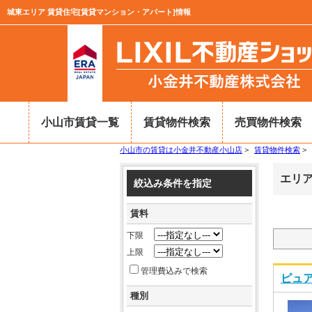
城東エリア 賃貸住宅[賃貸マンション・アパート]情報
小山市賃貸一覧
賃貸物件検索
売買物件検索
小山市の賃貸は小金井不動産小山店
>
賃貸物件検索
>
エリア
絞込み条件を指定
賃料
下限
上限
管理費込みで検索
ピュア
種別