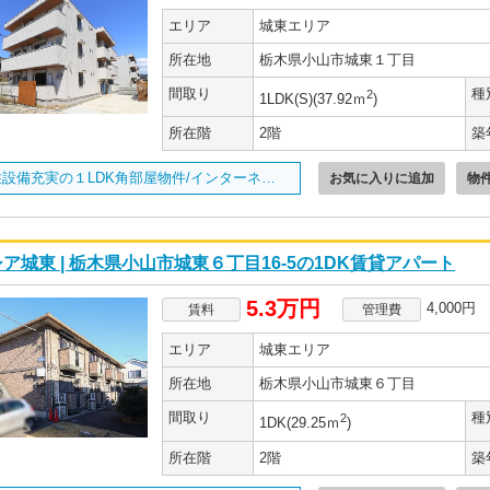
エリア
城東エリア
所在地
栃木県小山市城東１丁目
間取り
種
2
1LDK(S)(37.92ｍ
)
所在階
2階
築
居住設備充実の１LDK角部屋物件/インターネット無料☆/
お気に入りに追加
物
ア城東 | 栃木県小山市城東６丁目16-5の1DK賃貸アパート
5.3万円
4,000円
賃料
管理費
エリア
城東エリア
所在地
栃木県小山市城東６丁目
間取り
種
2
1DK(29.25ｍ
)
所在階
2階
築