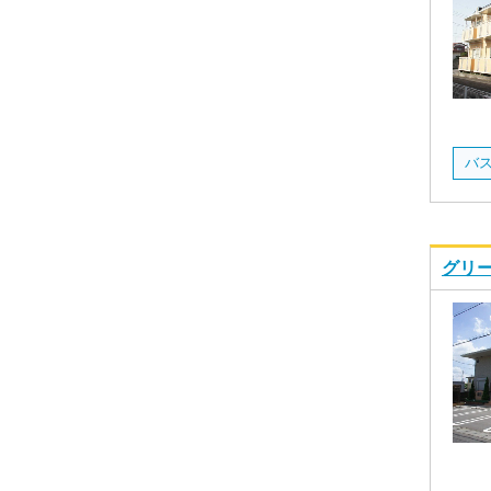
バ
グリー