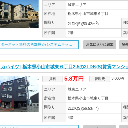
エリア
城東エリア
所在地
栃木県小山市城東６丁目
間取り
種
2
2LDK(S)(50.42ｍ
)
所在階
2階
築
インターネット無料の角部屋☆/システムキッチン完備/
お気に入りに追加
物
カハイツ | 栃木県小山市城東６丁目2-5の2LDK(S)賃貸マンシ
5.8万円
3,000円
賃料
管理費
エリア
城東エリア
所在地
栃木県小山市城東６丁目
間取り
種
2
2LDK(S)(56.53ｍ
)
所在階
4階
築