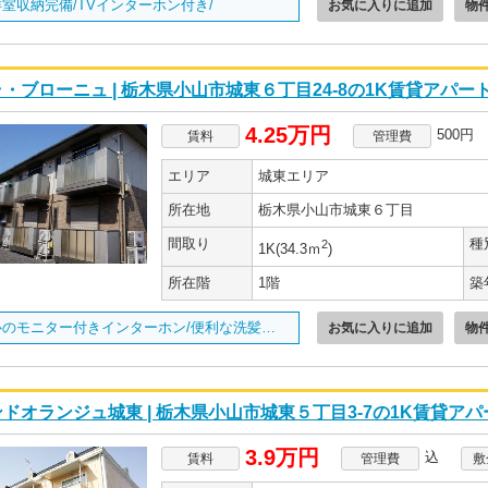
室収納完備/TVインターホン付き/
お気に入りに追加
物
・ブローニュ | 栃木県小山市城東６丁目24-8の1K賃貸アパー
4.25万円
500円
賃料
管理費
エリア
城東エリア
所在地
栃木県小山市城東６丁目
間取り
種
2
1K(34.3ｍ
)
所在階
1階
築
安心のモニター付きインターホン/便利な洗髪洗面化粧台完備/
お気に入りに追加
物
ドオランジュ城東 | 栃木県小山市城東５丁目3-7の1K賃貸アパ
3.9万円
込
賃料
管理費
敷