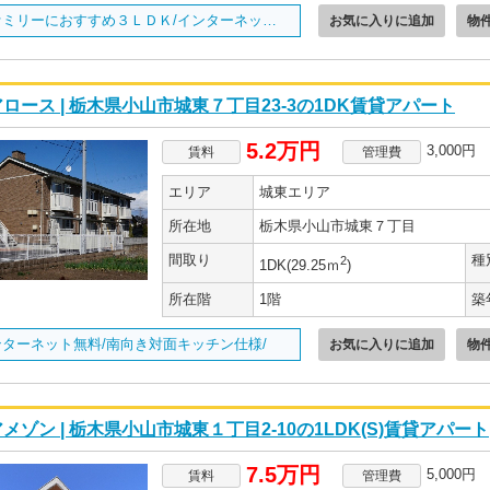
ファミリーにおすすめ３ＬＤＫ/インターネット無料です/
お気に入りに追加
物
ロース | 栃木県小山市城東７丁目23-3の1DK賃貸アパート
5.2万円
3,000円
賃料
管理費
エリア
城東エリア
所在地
栃木県小山市城東７丁目
間取り
種
2
1DK(29.25ｍ
)
所在階
1階
築
ンターネット無料/南向き対面キッチン仕様/
お気に入りに追加
物
メゾン | 栃木県小山市城東１丁目2-10の1LDK(S)賃貸アパート
7.5万円
5,000円
賃料
管理費