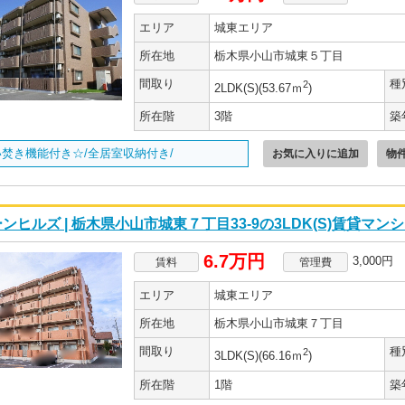
エリア
城東エリア
所在地
栃木県小山市城東５丁目
間取り
種
2
2LDK(S)(53.67ｍ
)
所在階
3階
築
焚き機能付き☆/全居室収納付き/
お気に入りに追加
物
ンヒルズ | 栃木県小山市城東７丁目33-9の3LDK(S)賃貸マン
6.7万円
3,000円
賃料
管理費
エリア
城東エリア
所在地
栃木県小山市城東７丁目
間取り
種
2
3LDK(S)(66.16ｍ
)
所在階
1階
築