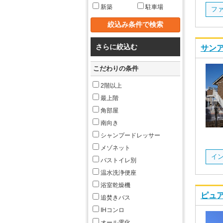
新築
駐車場
さらに絞込む
サンア
こだわりの条件
2階以上
最上階
角部屋
南向き
シャンプードレッサー
メゾネット
イ
バストイレ別
温水洗浄便座
浴室乾燥機
ピュア
追焚きバス
IHコンロ
オール電化