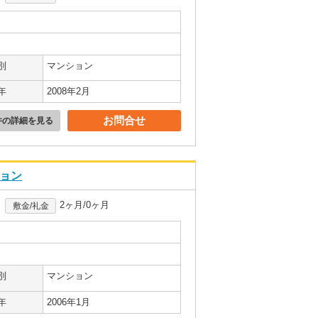
別
マンション
年
2008年2月
お問合せ
件の詳細を見る
ション
2ヶ月/0ヶ月
敷金/礼金
別
マンション
年
2006年1月