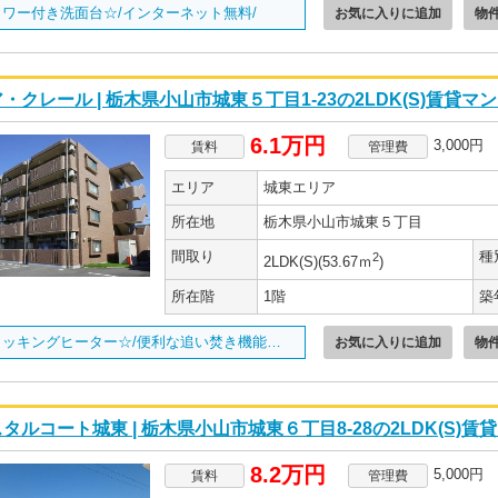
ャワー付き洗面台☆/インターネット無料/
お気に入りに追加
物
・クレール | 栃木県小山市城東５丁目1-23の2LDK(S)賃貸マ
6.1万円
3,000円
賃料
管理費
エリア
城東エリア
所在地
栃木県小山市城東５丁目
間取り
種
2
2LDK(S)(53.67ｍ
)
所在階
1階
築
IHクッキングヒーター☆/便利な追い焚き機能付き☆/
お気に入りに追加
物
タルコート城東 | 栃木県小山市城東６丁目8-28の2LDK(S)賃
8.2万円
5,000円
賃料
管理費