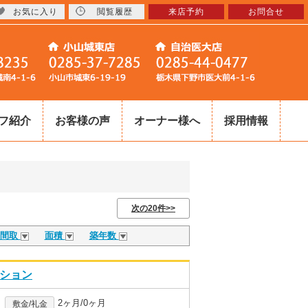
お気に入り
閲覧履歴
来店予約
お問合せ
フ紹介
お客様の声
オーナー様へ
採用情報
次の20件>>
間取
面積
築年数
ンション
2ヶ月/0ヶ月
敷金/礼金