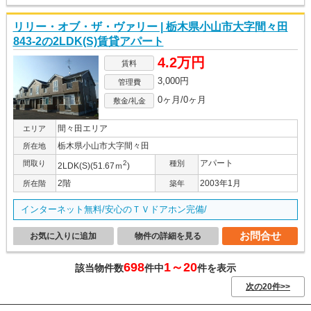
リリー・オブ・ザ・ヴァリー | 栃木県小山市大字間々田
843-2の2LDK(S)賃貸アパート
4.2万円
賃料
3,000円
管理費
0ヶ月/0ヶ月
敷金/礼金
間々田エリア
エリア
栃木県小山市大字間々田
所在地
アパート
間取り
2
種別
2LDK(S)(51.67ｍ
)
2階
2003年1月
所在階
築年
インターネット無料/安心のＴＶドアホン完備/
お問合せ
お気に入りに追加
物件の詳細を見る
698
1～20
該当物件数
件中
件を表示
次の20件>>