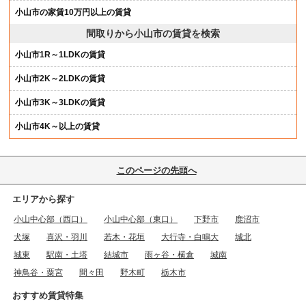
小山市の家賃10万円以上の賃貸
間取りから小山市の賃貸を検索
小山市1R～1LDKの賃貸
小山市2K～2LDKの賃貸
小山市3K～3LDKの賃貸
小山市4K～以上の賃貸
このページの先頭へ
エリアから探す
小山中心部（西口）
小山中心部（東口）
下野市
鹿沼市
犬塚
喜沢・羽川
若木・花垣
大行寺・白鳴大
城北
城東
駅南・土塔
結城市
雨ヶ谷・横倉
城南
神鳥谷・粟宮
間々田
野木町
栃木市
おすすめ賃貸特集