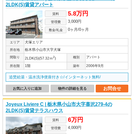
2LDK(S)賃貸アパート
5.8万円
賃料
3,000円
管理費
0ヶ月/0ヶ月
敷金/礼金
犬塚エリア
エリア
栃木県小山市大字犬塚
所在地
アパート
間取り
2
種別
2LDK(S)(57.32ｍ
)
1階
2006年9月
所在階
築年
追焚給湯・温水洗浄便座付き☆/インターネット無料/
お問合せ
お気に入りに追加
物件の詳細を見る
Joyeux Liviere C | 栃木県小山市大字喜沢279-4の
2LDK(S)賃貸テラスハウス
6万円
賃料
4,000円
管理費