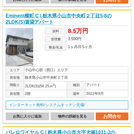
Eminent横町 C | 栃木県小山市中央町２丁目5-8の
2LDK(S)賃貸アパート
8.5万円
賃料
3,500円
管理費
1ヶ月/0.5ヶ月
敷金/礼金
小山中心部（西口）エリア
エリア
栃木県小山市中央町２丁目
所在地
アパート
間取り
2
種別
2LDK(S)(56.25ｍ
)
2階
2022年9月
所在階
築年
インターネット無料/システムキッチン完備/
お問合せ
お気に入りに追加
物件の詳細を見る
パレロワイヤル C | 栃木県小山市大字犬塚1011-2の