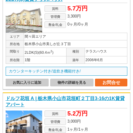
5.7万円
賃料
3,300円
管理費
0ヶ月/0ヶ月
敷金/礼金
間々田エリア
エリア
栃木県小山市美しが丘３丁目
所在地
テラスハウス
間取り
2
種別
2LDK(S)(60.4ｍ
)
1階
2006年6月
所在階
築年
カウンターキッチン付き/追炊き機能付き/
お問合せ
お気に入りに追加
物件の詳細を見る
ドルフ花垣 A | 栃木県小山市花垣町２丁目3-16の1K賃貸
アパート
5.2万円
賃料
3,000円
管理費
1ヶ月/1ヶ月
敷金/礼金