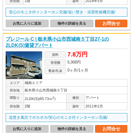
1階
2018年5月
所在階
築年
安心のモニタ付インターホン完備/追い焚き・浴室乾燥機完備/
お問合せ
お気に入りに追加
物件の詳細を見る
プレジール C | 栃木県小山市西城南５丁目27-1の
2LDK(S)賃貸アパート
7.8万円
賃料
5,000円
管理費
0ヶ月/1ヶ月
敷金/礼金
城南エリア
エリア
栃木県小山市西城南５丁目
所在地
アパート
間取り
2
種別
2LDK(S)(65.73ｍ
)
2階
2011年2月
所在階
築年
追焚き風呂でポカポカ/安心のモニタ付インターホン完備/
お問合せ
お気に入りに追加
物件の詳細を見る