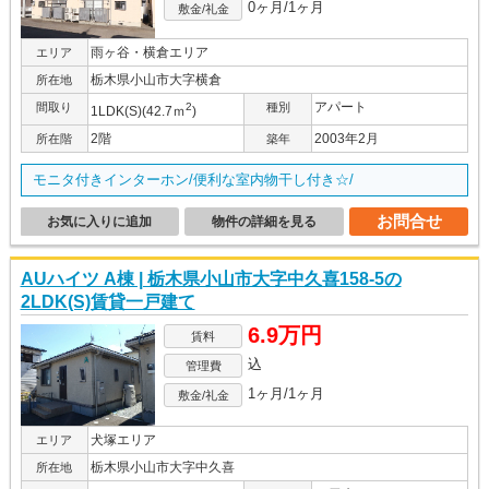
0ヶ月/1ヶ月
敷金/礼金
雨ヶ谷・横倉エリア
エリア
栃木県小山市大字横倉
所在地
アパート
間取り
2
種別
1LDK(S)(42.7ｍ
)
2階
2003年2月
所在階
築年
モニタ付きインターホン/便利な室内物干し付き☆/
お問合せ
お気に入りに追加
物件の詳細を見る
AUハイツ A棟 | 栃木県小山市大字中久喜158-5の
2LDK(S)賃貸一戸建て
6.9万円
賃料
込
管理費
1ヶ月/1ヶ月
敷金/礼金
犬塚エリア
エリア
栃木県小山市大字中久喜
所在地