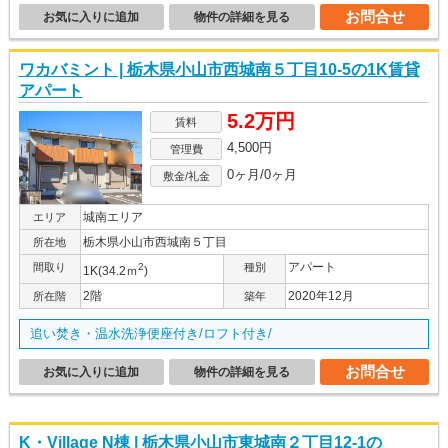
お問合せ
お気に入りに追加
物件の詳細を見る
ワカバミント | 栃木県小山市西城南５丁目10-5の1K賃貸
アパート
5.2万円
賃料
4,500円
管理費
0ヶ月/0ヶ月
敷金/礼金
城南エリア
エリア
栃木県小山市西城南５丁目
所在地
アパート
間取り
2
種別
1K(34.2ｍ
)
2階
2020年12月
所在階
築年
追い焚き・温水洗浄便座付き/ロフト付き/
お問合せ
お気に入りに追加
物件の詳細を見る
K・Village N棟 | 栃木県小山市東城南２丁目12-1の