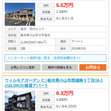
5.5万円
賃料
2,300円
管理費
0ヶ月/1ヶ月
敷金/礼金
喜沢・羽川エリア
エリア
栃木県小山市大字喜沢
所在地
アパート
間取り
2
種別
1LDK(S)(47.08ｍ
)
1階
2018年3月
所在階
築年
インターネット無料/追い焚き・浴室乾燥機付き☆/
お問合せ
お気に入りに追加
物件の詳細を見る
ウィルモアガーデン C | 栃木県小山市西城南３丁目16-1
の2LDK(S)賃貸アパート
6.3万円
賃料
4,000円
管理費
0ヶ月/6.3万円
敷金/礼金