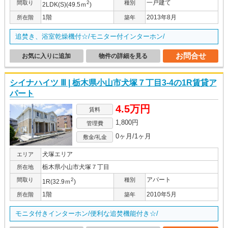
一戸建て
間取り
2
種別
2LDK(S)(49.5ｍ
)
1階
2013年8月
所在階
築年
追焚き、浴室乾燥機付☆/モニター付インターホン/
お問合せ
お気に入りに追加
物件の詳細を見る
シイナハイツ Ⅲ | 栃木県小山市犬塚７丁目3-4の1R賃貸ア
パート
4.5万円
賃料
1,800円
管理費
0ヶ月/1ヶ月
敷金/礼金
犬塚エリア
エリア
栃木県小山市犬塚７丁目
所在地
アパート
間取り
2
種別
1R(32.9ｍ
)
1階
2010年5月
所在階
築年
モニタ付きインターホン/便利な追焚機能付き☆/