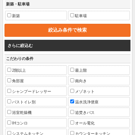
新築・駐車場
新築
駐車場
さらに絞込む
こだわりの条件
2階以上
最上階
角部屋
南向き
シャンプードレッサー
メゾネット
バストイレ別
温水洗浄便座
浴室乾燥機
追焚きバス
IHコンロ
オール電化
システムキッチン
カウンターキッチン