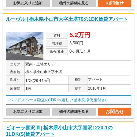
お問合せ
お気に入りに追加
物件の詳細を見る
ルーヴル | 栃木県小山市大字土塔79の1DK賃貸アパート
5.2万円
賃料
3,500円
管理費
0ヶ月/1ヶ月
敷金/礼金
駅南・土塔エリア
エリア
栃木県小山市大字土塔
所在地
アパート
間取り
2
種別
1DK(29.44ｍ
)
1階
2010年1月
所在階
築年
ベッドスペース独立の1DK☆/嬉しい温水洗浄便座付き/
お問合せ
お気に入りに追加
物件の詳細を見る
ビオーラ喜沢 Ⅲ | 栃木県小山市大字喜沢1220-1の
1LDK(S)賃貸アパート