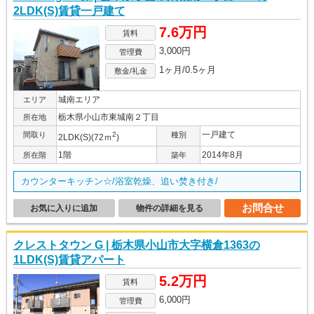
2LDK(S)賃貸一戸建て
7.6万円
賃料
3,000円
管理費
1ヶ月/0.5ヶ月
敷金/礼金
城南エリア
エリア
栃木県小山市東城南２丁目
所在地
一戸建て
間取り
2
種別
2LDK(S)(72ｍ
)
1階
2014年8月
所在階
築年
カウンターキッチン☆/浴室乾燥、追い焚き付き/
お問合せ
お気に入りに追加
物件の詳細を見る
クレストタウン G | 栃木県小山市大字横倉1363の
1LDK(S)賃貸アパート
5.2万円
賃料
6,000円
管理費