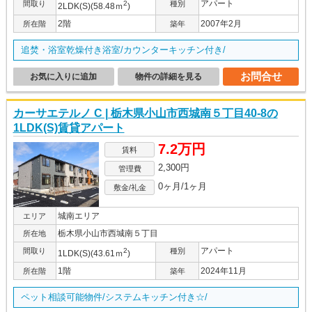
アパート
間取り
2
種別
2LDK(S)(58.48ｍ
)
2階
2007年2月
所在階
築年
追焚・浴室乾燥付き浴室/カウンターキッチン付き/
お問合せ
お気に入りに追加
物件の詳細を見る
カーサエテルノ C | 栃木県小山市西城南５丁目40-8の
1LDK(S)賃貸アパート
7.2万円
賃料
2,300円
管理費
0ヶ月/1ヶ月
敷金/礼金
城南エリア
エリア
栃木県小山市西城南５丁目
所在地
アパート
間取り
2
種別
1LDK(S)(43.61ｍ
)
1階
2024年11月
所在階
築年
ペット相談可能物件/システムキッチン付き☆/