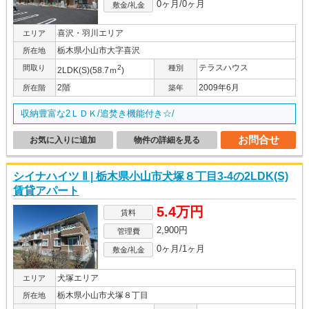
0ヶ月/0ヶ月
敷金/礼金
喜沢・羽川エリア
エリア
栃木県小山市大字喜沢
所在地
テラスハウス
間取り
2
種別
2LDK(S)(58.7ｍ
)
2階
2009年6月
所在階
築年
収納豊富な2ＬＤＫ/追焚き機能付き☆/
お問合せ
お気に入りに追加
物件の詳細を見る
シイナハイツ Ⅱ | 栃木県小山市犬塚８丁目3-4の2LDK(S)
賃貸アパート
5.4万円
賃料
2,900円
管理費
0ヶ月/1ヶ月
敷金/礼金
犬塚エリア
エリア
栃木県小山市犬塚８丁目
所在地