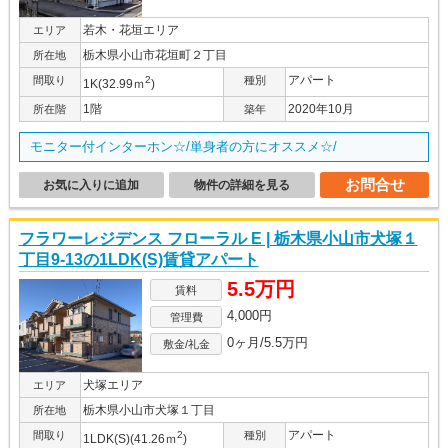
若木・花垣エリア
エリア
栃木県小山市花垣町２丁目
所在地
アパート
間取り
2
種別
1K(32.99ｍ
)
1階
2020年10月
所在階
築年
モニター付インターホン☆/単身者の方にオススメ☆/
お問合せ
お気に入りに追加
物件の詳細を見る
フラワーレジデンス フローラル E | 栃木県小山市犬塚１
丁目9-13の1LDK(S)賃貸アパート
5.5万円
賃料
4,000円
管理費
0ヶ月/5.5万円
敷金/礼金
犬塚エリア
エリア
栃木県小山市犬塚１丁目
所在地
アパート
間取り
2
種別
1LDK(S)(41.26ｍ
)