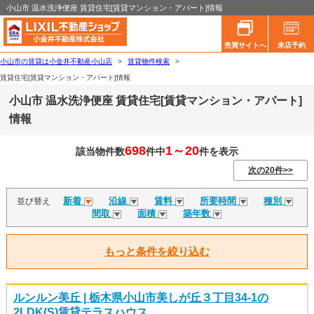
小山市 温水洗浄便座 賃貸住宅[賃貸マンション・アパート]情報
売買サイトへ
来店予約
小山市の賃貸は小金井不動産小山店
>
賃貸物件検索
>
賃貸住宅[賃貸マンション・アパート]情報
小山市 温水洗浄便座 賃貸住宅[賃貸マンション・アパート]
情報
698
1～20
該当物件数
件中
件を表示
次の20件>>
新着
沿線
賃料
所要時間
種別
並び替え
間取
面積
築年数
もっと条件を絞り込む
ルンルン美丘 | 栃木県小山市美しが丘３丁目34-1の
2LDK(S)賃貸テラスハウス