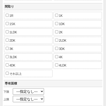
間取り
1R
1K
1SK
1DK
1LDK
2K
2DK
2LDK
3K
3DK
3LDK
4K
4DK
4LDK
それ以上
専有面積
下限
上限