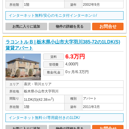
1階
2002年9月
所在階
築年
インターネット無料/安心のモニタ付インターホン☆/
お問合せ
お気に入りに追加
物件の詳細を見る
ラコントル B | 栃木県小山市大字羽川385-72の1LDK(S)
賃貸アパート
6.3万円
賃料
4,000円
管理費
0ヶ月/6.3万円
敷金/礼金
喜沢・羽川エリア
エリア
栃木県小山市大字羽川
所在地
アパート
間取り
2
種別
1LDK(S)(42.38ｍ
)
1階
2011年3月
所在階
築年
インターネット無料☆/専用庭付きの1LDK/
お問合せ
お気に入りに追加
物件の詳細を見る