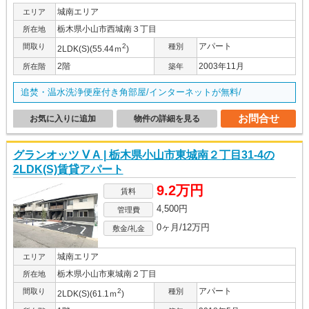
城南エリア
エリア
栃木県小山市西城南３丁目
所在地
アパート
間取り
2
種別
2LDK(S)(55.44ｍ
)
2階
2003年11月
所在階
築年
追焚・温水洗浄便座付き角部屋/インターネットが無料/
お問合せ
お気に入りに追加
物件の詳細を見る
グランオッツ Ⅴ A | 栃木県小山市東城南２丁目31-4の
2LDK(S)賃貸アパート
9.2万円
賃料
4,500円
管理費
0ヶ月/12万円
敷金/礼金
城南エリア
エリア
栃木県小山市東城南２丁目
所在地
アパート
間取り
2
種別
2LDK(S)(61.1ｍ
)