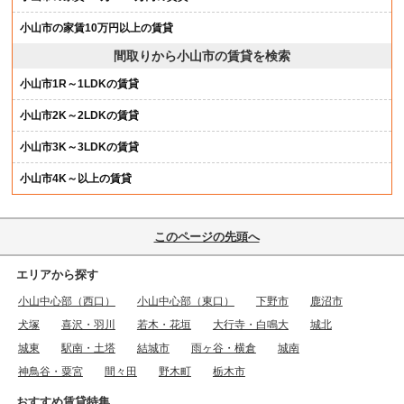
小山市の家賃10万円以上の賃貸
間取りから小山市の賃貸を検索
小山市1R～1LDKの賃貸
小山市2K～2LDKの賃貸
小山市3K～3LDKの賃貸
小山市4K～以上の賃貸
このページの先頭へ
エリアから探す
小山中心部（西口）
小山中心部（東口）
下野市
鹿沼市
犬塚
喜沢・羽川
若木・花垣
大行寺・白鳴大
城北
城東
駅南・土塔
結城市
雨ヶ谷・横倉
城南
神鳥谷・粟宮
間々田
野木町
栃木市
おすすめ賃貸特集