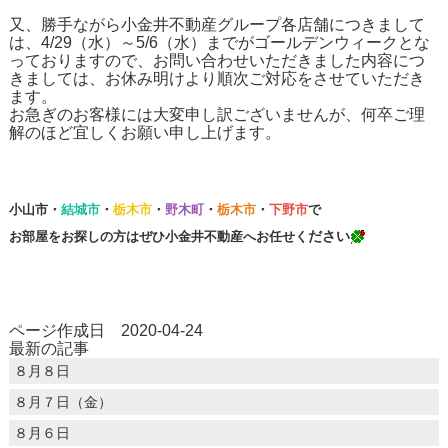
又、勝手ながら小金井不動産グループ各店舗につきまして
は、4/29（水）～5/6（水）までがゴールデンウィークとな
っておりますので、お問い合わせいただきました内容につ
きましては、お休み明けより順次ご対応をさせていただき
ます。
お急ぎのお客様には大変申し訳ございませんが、何卒ご理
解のほど宜しくお願い申し上げます。
小山市
・
結城市
・
栃木市
・
野木町
・
栃木市
・
下野市
で
だ
さい
お部屋をお探しの方はぜひ
小金井不動産
へお任せく
ページ作成日 2020-04-24
最新の記事
８月８日
８月７日（金）
８月６日