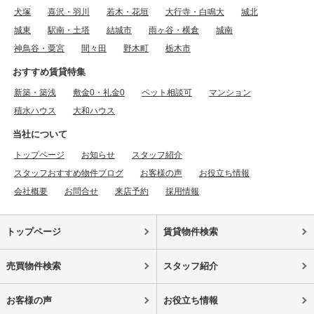
犬塚
喜沢・羽川
若木・花垣
大行寺・白鳴大
城北
城東
駅南・土塔
結城市
雨ヶ谷・横倉
城南
神鳥谷・粟宮
間々田
野木町
栃木市
おすすめ賃貸特集
新築・築浅
敷金0・礼金0
ペット相談可
マンション
積水ハウス
大和ハウス
当社について
トップページ
お知らせ
スタッフ紹介
スタッフおすすめ物件ブログ
お客様の声
お役立ち情報
会社概要
お問合せ
来店予約
採用情報
トップページ
賃貸物件検索
売買物件検索
スタッフ紹介
お客様の声
お役立ち情報