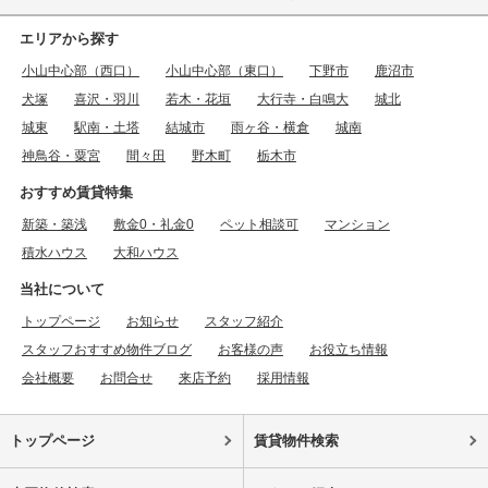
エリアから探す
小山中心部（西口）
小山中心部（東口）
下野市
鹿沼市
犬塚
喜沢・羽川
若木・花垣
大行寺・白鳴大
城北
城東
駅南・土塔
結城市
雨ヶ谷・横倉
城南
神鳥谷・粟宮
間々田
野木町
栃木市
おすすめ賃貸特集
新築・築浅
敷金0・礼金0
ペット相談可
マンション
積水ハウス
大和ハウス
当社について
トップページ
お知らせ
スタッフ紹介
スタッフおすすめ物件ブログ
お客様の声
お役立ち情報
会社概要
お問合せ
来店予約
採用情報
トップページ
賃貸物件検索