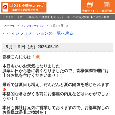
売買サイトへ
来店予約
５月１９日（火）【2026-05-19更新】お知らせ】 | 小山市の賃貸情報【小金井不動産小山店】
TOPページ
>
インフォメーション
>
５月１９日（火）
＜＜ インフォメーションの一覧へ戻る
５月１９日（火）
2026-05-19
皆様こんにちは！
本日もいいお天気になりました！
肌寒い日から急に暑くなりましたので、皆様体調管理には
十分お気を付けくださいませ！！
最近では夏日も増え、だんだんと夏の陽気を感じられます
本格的な暑さがくる前にお部屋の内見などはいかがでしょ
うか！！
本日も弊社は元気に営業しておりますので、お部屋探しの
お客様は是非ご検討を！