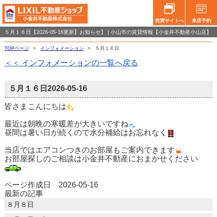
売買サイトへ
来店予約
５月１６日【2026-05-16更新】お知らせ】 | 小山市の賃貸情報【小金井不動産小山店】
TOPページ
>
インフォメーション
>
５月１６日
＜＜ インフォメーションの一覧へ戻る
５月１６日
2026-05-16
皆さまこんにちは
最近は朝晩の寒暖差が大きいですね
昼間は暑い日が続くので水分補給はお忘れなく
当店ではエアコンつきのお部屋もご案内できます
お部屋探しのご相談は小金井不動産におまかせください
ページ作成日 2026-05-16
最新の記事
８月８日