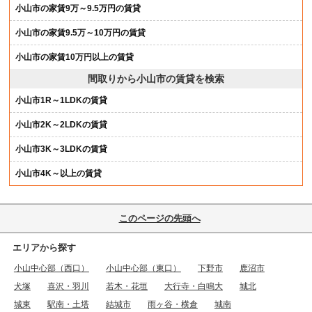
小山市の家賃9万～9.5万円の賃貸
小山市の家賃9.5万～10万円の賃貸
小山市の家賃10万円以上の賃貸
間取りから小山市の賃貸を検索
小山市1R～1LDKの賃貸
小山市2K～2LDKの賃貸
小山市3K～3LDKの賃貸
小山市4K～以上の賃貸
このページの先頭へ
エリアから探す
小山中心部（西口）
小山中心部（東口）
下野市
鹿沼市
犬塚
喜沢・羽川
若木・花垣
大行寺・白鳴大
城北
城東
駅南・土塔
結城市
雨ヶ谷・横倉
城南