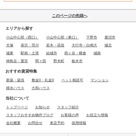
このページの先頭へ
エリアから探す
小山中心部（西口）
小山中心部（東口）
下野市
鹿沼市
犬塚
喜沢・羽川
若木・花垣
大行寺・白鳴大
城北
城東
駅南・土塔
結城市
雨ヶ谷・横倉
城南
神鳥谷・粟宮
間々田
野木町
栃木市
おすすめ賃貸特集
新築・築浅
敷金0・礼金0
ペット相談可
マンション
積水ハウス
大和ハウス
当社について
トップページ
お知らせ
スタッフ紹介
スタッフおすすめ物件ブログ
お客様の声
お役立ち情報
会社概要
お問合せ
来店予約
採用情報