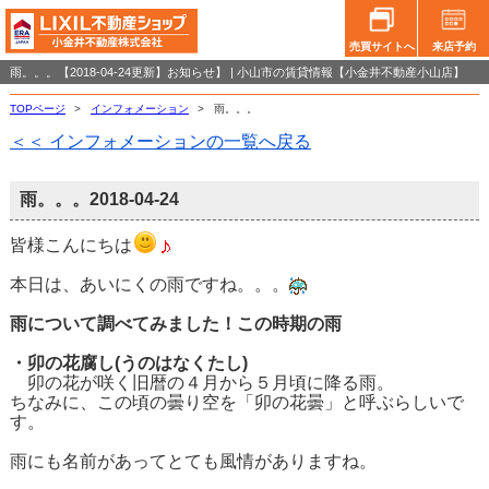
売買サイトへ
来店予約
雨。。。【2018-04-24更新】お知らせ】 | 小山市の賃貸情報【小金井不動産小山店】
TOPページ
>
インフォメーション
>
雨。。。
＜＜ インフォメーションの一覧へ戻る
雨。。。
2018-04-24
皆様こんにちは
本日は、あいにくの雨ですね。。。
雨について調べてみました！この時期の雨
・卯の花腐し(うのはなくたし)
卯の花が咲く旧暦の４月から５月頃に降る雨。
ちなみに、この頃の曇り空を「卯の花曇」と呼ぶらしいで
す。
雨にも名前があってとても風情がありますね。