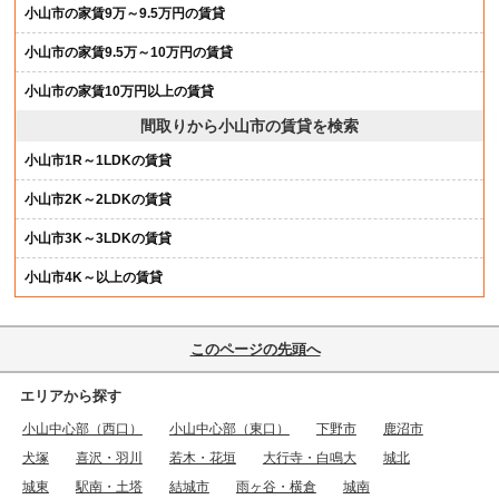
小山市の家賃9万～9.5万円の賃貸
小山市の家賃9.5万～10万円の賃貸
小山市の家賃10万円以上の賃貸
間取りから小山市の賃貸を検索
小山市1R～1LDKの賃貸
小山市2K～2LDKの賃貸
小山市3K～3LDKの賃貸
小山市4K～以上の賃貸
このページの先頭へ
エリアから探す
小山中心部（西口）
小山中心部（東口）
下野市
鹿沼市
犬塚
喜沢・羽川
若木・花垣
大行寺・白鳴大
城北
城東
駅南・土塔
結城市
雨ヶ谷・横倉
城南