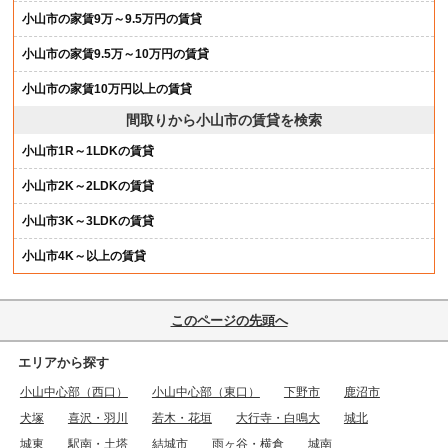
小山市の家賃9万～9.5万円の賃貸
小山市の家賃9.5万～10万円の賃貸
小山市の家賃10万円以上の賃貸
間取りから小山市の賃貸を検索
小山市1R～1LDKの賃貸
小山市2K～2LDKの賃貸
小山市3K～3LDKの賃貸
小山市4K～以上の賃貸
このページの先頭へ
エリアから探す
小山中心部（西口）
小山中心部（東口）
下野市
鹿沼市
犬塚
喜沢・羽川
若木・花垣
大行寺・白鳴大
城北
城東
駅南・土塔
結城市
雨ヶ谷・横倉
城南