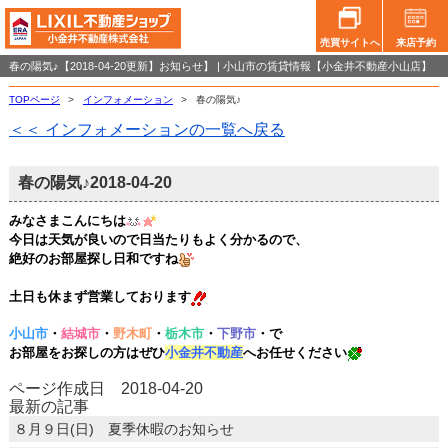
売買サイトへ
来店予約
春の陽気♪【2018-04-20更新】お知らせ】 | 小山市の賃貸情報【小金井不動産小山店】
TOPページ
>
インフォメーション
>
春の陽気♪
＜＜ インフォメーションの一覧へ戻る
春の陽気♪
2018-04-20
みなさまこんにちは
今日は天気が良いので日当たりもよく分かるので、
絶好のお部屋探し日和ですね
土日も休まず営業しております
小山市
・
結城市
・
野木町
・
栃木市
・
下野市
・で
お部屋をお探しの方はぜひ
小金井不動産
へお任せく
だ
さ
い
ページ作成日 2018-04-20
最新の記事
８月９日(日) 夏季休暇のお知らせ