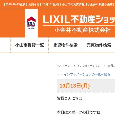
【2025-10-13更新】お知らせ】10月13日(月)｜小山市の賃貸情報【小金井不動産小山店
小山市賃貸一覧
賃貸物件検索
売買物件検索
TOPページ
>
インフォメーション
>
10月1
＜＜ インフォメーションの一覧へ戻る
10月13日(月)
皆様こんにちは！
本日はスポーツの日ですね！