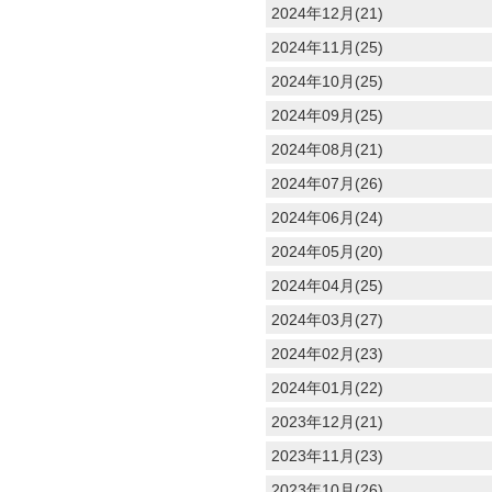
2024年12月(21)
2024年11月(25)
2024年10月(25)
2024年09月(25)
2024年08月(21)
2024年07月(26)
2024年06月(24)
2024年05月(20)
2024年04月(25)
2024年03月(27)
2024年02月(23)
2024年01月(22)
2023年12月(21)
2023年11月(23)
2023年10月(26)