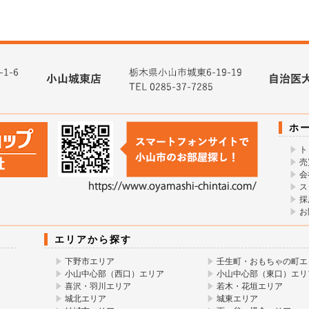
ホ
ト
売
会
ス
採
お
エリアから探す
下野市エリア
壬生町・おもちゃの町エ
小山中心部（西口）エリア
小山中心部（東口）エリ
喜沢・羽川エリア
若木・花垣エリア
城北エリア
城東エリア