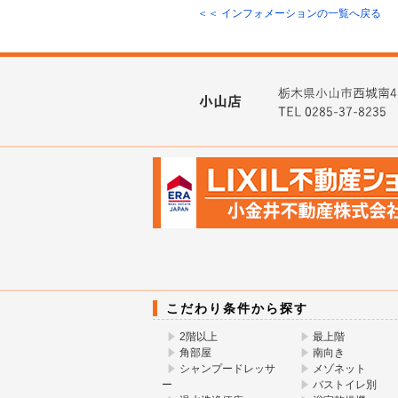
＜＜ インフォメーションの一覧へ戻る
こだわり条件から探す
2階以上
最上階
角部屋
南向き
シャンプードレッサ
メゾネット
ー
バストイレ別