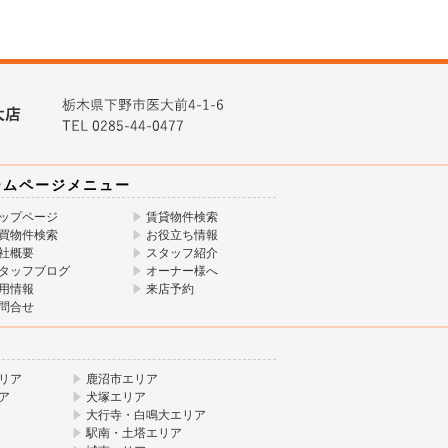
ームページメニュー
ップページ
賃貸物件検索
買物件検索
お役立ち情報
社概要
スタッフ紹介
タッフブログ
オーナー様へ
用情報
来店予約
問合せ
リア
鹿沼市エリア
ア
犬塚エリア
大行寺・白鳴大エリア
駅南・土塔エリア