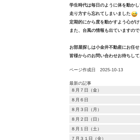
学生時代は毎日のように体を動かし
走り方すら忘れてしまいました
定期的にから度を動かすよう心がけ
また、台風の情報も出ていますので
お部屋探しは小金井不動産にお任せ
皆様からのお問い合わせお待ちして
ページ作成日 2025-10-13
最新の記事
８月７日（金）
８月６日
８月３日（月）
８月２日（日）
８月１日（土）
７月３１日（金）