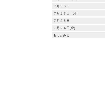
７月３０日
７月２７日（月）
７月２５日
７月２４日(金)
もっとみる