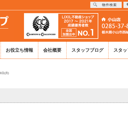
物件検索
】
お役立ち情報
会社概要
スタッフブログ
スタッ
3日(月)