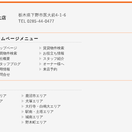
ームページメニュー
ップページ
賃貸物件検索
買物件検索
お役立ち情報
社概要
スタッフ紹介
タッフブログ
オーナー様へ
用情報
来店予約
問合せ
リア
鹿沼市エリア
ア
犬塚エリア
大行寺・白鳴大エリア
駅南・土塔エリア
城南エリア
野木町エリア