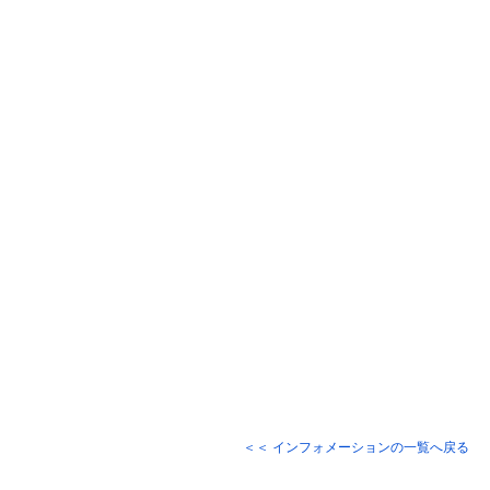
＜＜ インフォメーションの一覧へ戻る