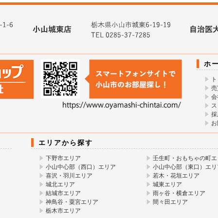
ホ
ト
売
会
ス
採
お
エリアから探す
下野市エリア
壬生町・おもちゃの町エ
小山中心部（西口）エリア
小山中心部（東口）エリ
喜沢・羽川エリア
若木・花垣エリア
城北エリア
城東エリア
結城市エリア
雨ヶ谷・横倉エリア
神鳥谷・粟宮エリア
間々田エリア
栃木市エリア