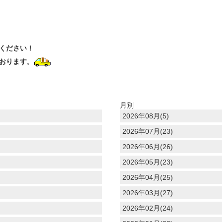
ください！
おります。
月別
2026年08月(5)
2026年07月(23)
2026年06月(26)
2026年05月(23)
2026年04月(25)
2026年03月(27)
2026年02月(24)