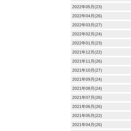
2022年05月(23)
2022年04月(26)
2022年03月(27)
2022年02月(24)
2022年01月(23)
2021年12月(22)
2021年11月(26)
2021年10月(27)
2021年09月(24)
2021年08月(24)
2021年07月(26)
2021年06月(26)
2021年05月(22)
2021年04月(26)