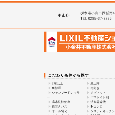
こだわり条件から探す
2階以上
最上階
角部屋
南向き
シャンプードレッサ
メゾネット
ー
バストイレ別
温水洗浄便座
浴室乾燥機
追焚きバス
IHコンロ
オール電化
システムキッチン