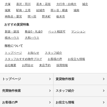
犬塚
喜沢・羽川
若木・花垣
大行寺・白鳴大
城北
城東
駅南・土塔
結城市
雨ヶ谷・横倉
城南
神鳥谷・粟宮
間々田
野木町
栃木市
おすすめ賃貸特集
新築・築浅
敷金0・礼金0
ペット相談可
マンション
積水ハウス
大和ハウス
当社について
トップページ
お知らせ
スタッフ紹介
スタッフおすすめ物件ブログ
お客様の声
お役立ち情報
会社概要
お問合せ
来店予約
採用情報
トップページ
賃貸物件検索
売買物件検索
スタッフ紹介
お客様の声
お役立ち情報