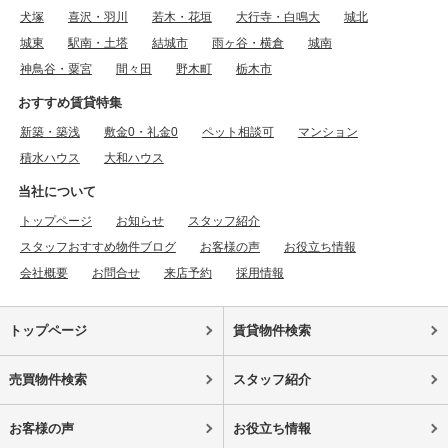
犬塚
喜沢・羽川
若木・花垣
大行寺・白鳴大
城北
城東
駅南・土塔
結城市
雨ヶ谷・横倉
城南
神鳥谷・粟宮
間々田
野木町
栃木市
おすすめ賃貸特集
新築・築浅
敷金0・礼金0
ペット相談可
マンション
積水ハウス
大和ハウス
当社について
トップページ
お知らせ
スタッフ紹介
スタッフおすすめ物件ブログ
お客様の声
お役立ち情報
会社概要
お問合せ
来店予約
採用情報
トップページ
賃貸物件検索
売買物件検索
スタッフ紹介
お客様の声
お役立ち情報