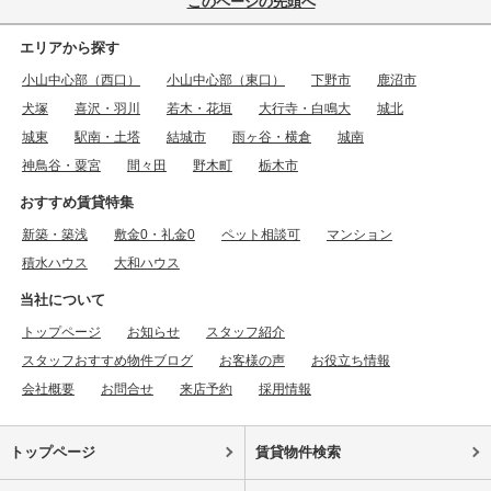
このページの先頭へ
エリアから探す
小山中心部（西口）
小山中心部（東口）
下野市
鹿沼市
犬塚
喜沢・羽川
若木・花垣
大行寺・白鳴大
城北
城東
駅南・土塔
結城市
雨ヶ谷・横倉
城南
神鳥谷・粟宮
間々田
野木町
栃木市
おすすめ賃貸特集
新築・築浅
敷金0・礼金0
ペット相談可
マンション
積水ハウス
大和ハウス
当社について
トップページ
お知らせ
スタッフ紹介
スタッフおすすめ物件ブログ
お客様の声
お役立ち情報
会社概要
お問合せ
来店予約
採用情報
トップページ
賃貸物件検索