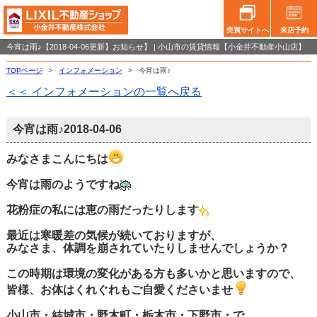
売買サイトへ
来店予約
今宵は雨♪【2018-04-06更新】お知らせ】 | 小山市の賃貸情報【小金井不動産小山店】
TOPページ
>
インフォメーション
>
今宵は雨♪
＜＜ インフォメーションの一覧へ戻る
今宵は雨♪
2018-04-06
みなさまこんにちは
今宵は雨のようですね
花粉症の私には恵の雨だったりします
最近は寒暖差の気候が続いておりますが、
みなさま、体調を崩されていたりしませんでしょうか？
この時期は環境の変化がある方も多いかと思いますので、
皆様、お体はくれぐれもご自愛くださいませ
小山市・
結城市・野木町・栃木市・下野市・で