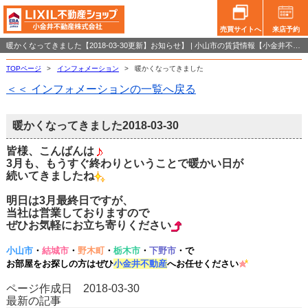
売買サイトへ
来店予約
暖かくなってきました【2018-03-30更新】お知らせ】 | 小山市の賃貸情報【小金井不動産小山店】
TOPページ
>
インフォメーション
>
暖かくなってきました
＜＜ インフォメーションの一覧へ戻る
暖かくなってきました
2018-03-30
皆様、こんばんは
3月も、もうすぐ終わりということで暖かい日が
続いてきましたね
明日は3月最終日ですが、
当社は営業しておりますので
ぜひお気軽にお立ち寄りください
小山市
・
結城市
・
野木町
・
栃木市
・
下野市
・で
お部屋をお探しの方はぜひ
小金井不動産
へお任せく
だ
さ
い
ページ作成日 2018-03-30
最新の記事