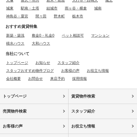
犬塚
喜沢・羽川
若木・花垣
大行寺・白鳴大
城北
城東
駅南・土塔
結城市
雨ヶ谷・横倉
城南
神鳥谷・粟宮
間々田
野木町
栃木市
おすすめ賃貸特集
新築・築浅
敷金0・礼金0
ペット相談可
マンション
積水ハウス
大和ハウス
当社について
トップページ
お知らせ
スタッフ紹介
スタッフおすすめ物件ブログ
お客様の声
お役立ち情報
会社概要
お問合せ
来店予約
採用情報
トップページ
賃貸物件検索
売買物件検索
スタッフ紹介
お客様の声
お役立ち情報