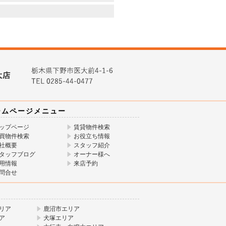
ームページメニュー
ップページ
賃貸物件検索
買物件検索
お役立ち情報
社概要
スタッフ紹介
タッフブログ
オーナー様へ
用情報
来店予約
問合せ
リア
鹿沼市エリア
ア
犬塚エリア