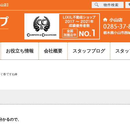
物件検索
小山店】
お役立ち情報
会社概要
スタッフブログ
スタッ
すぐ春ですね✿
分かるので、