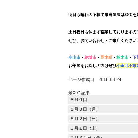
明日も晴れの予報で最高気温は20℃を
土日祝日も休まず営業しておりますの
ぜひ、お問い合わせ・ご来店ください!(^
小山市
・
結城市
・
野木町
・
栃木市
・
下
お部屋をお探しの方はぜひ
小金井不動
ページ作成日 2018-03-24
最新の記事
８月６日
８月３日（月）
８月２日（日）
８月１日（土）
７月３１日（金）