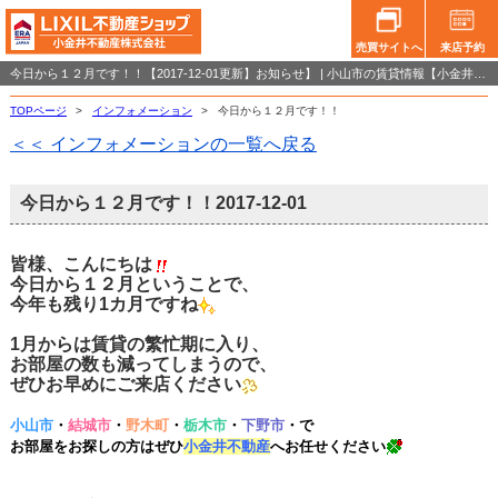
売買サイトへ
来店予約
今日から１２月です！！【2017-12-01更新】お知らせ】 | 小山市の賃貸情報【小金井不動産小山店】
TOPページ
>
インフォメーション
>
今日から１２月です！！
＜＜ インフォメーションの一覧へ戻る
今日から１２月です！！
2017-12-01
皆様、こんにちは
今日から１２月ということで、
今年も残り1カ月ですね
1月からは賃貸の繁忙期に入り、
お部屋の数も減ってしまうので、
ぜひお早めにご来店ください
小山市
・
結城市
・
野木町
・
栃木市
・
下野市
・で
お部屋をお探しの方はぜひ
小金井不動産
へお任せく
だ
さ
い