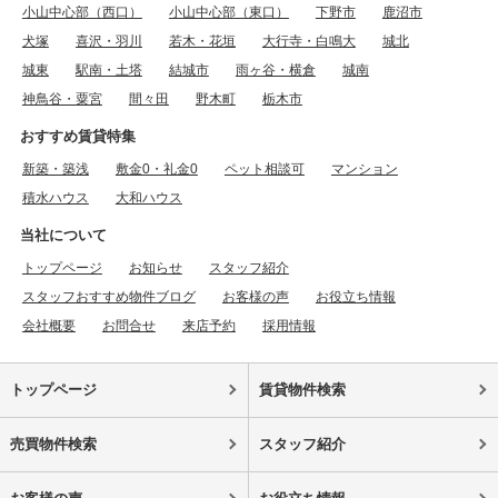
小山中心部（西口）
小山中心部（東口）
下野市
鹿沼市
犬塚
喜沢・羽川
若木・花垣
大行寺・白鳴大
城北
城東
駅南・土塔
結城市
雨ヶ谷・横倉
城南
神鳥谷・粟宮
間々田
野木町
栃木市
おすすめ賃貸特集
新築・築浅
敷金0・礼金0
ペット相談可
マンション
積水ハウス
大和ハウス
当社について
トップページ
お知らせ
スタッフ紹介
スタッフおすすめ物件ブログ
お客様の声
お役立ち情報
会社概要
お問合せ
来店予約
採用情報
トップページ
賃貸物件検索
売買物件検索
スタッフ紹介