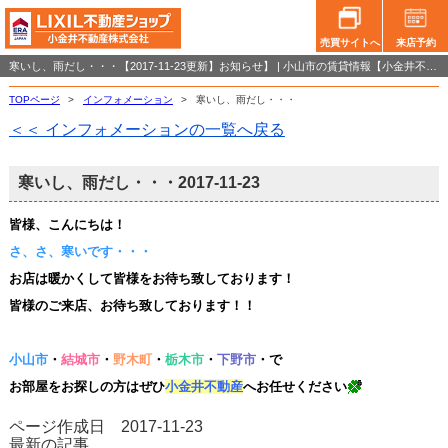
売買サイトへ
来店予約
寒いし、雨だし・・・【2017-11-23更新】お知らせ】 | 小山市の賃貸情報【小金井不動産小山店】
TOPページ
>
インフォメーション
>
寒いし、雨だし・・・
＜＜ インフォメーションの一覧へ戻る
寒いし、雨だし・・・
2017-11-23
皆様、こんにちは！
さ、さ、寒いです・・・
お店は暖かくして皆様をお待ち致しております！
皆様のご来店、お待ち致しております！！
小山市
・
結城市
・
野木町
・
栃木市
・
下野市
・で
お部屋をお探しの方はぜひ
小金井不動産
へお任せく
だ
さ
い
ページ作成日 2017-11-23
最新の記事