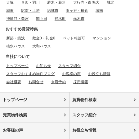
犬塚
喜沢・羽川
若木・花垣
大行寺・白鳴大
城北
城東
駅南・土塔
結城市
雨ヶ谷・横倉
城南
神鳥谷・粟宮
間々田
野木町
栃木市
おすすめ賃貸特集
新築・築浅
敷金0・礼金0
ペット相談可
マンション
積水ハウス
大和ハウス
当社について
トップページ
お知らせ
スタッフ紹介
スタッフおすすめ物件ブログ
お客様の声
お役立ち情報
会社概要
お問合せ
来店予約
採用情報
トップページ
賃貸物件検索
売買物件検索
スタッフ紹介
お客様の声
お役立ち情報