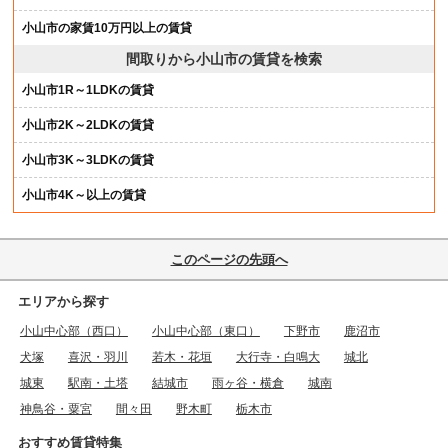
小山市の家賃10万円以上の賃貸
間取りから小山市の賃貸を検索
小山市1R～1LDKの賃貸
小山市2K～2LDKの賃貸
小山市3K～3LDKの賃貸
小山市4K～以上の賃貸
このページの先頭へ
エリアから探す
小山中心部（西口）
小山中心部（東口）
下野市
鹿沼市
犬塚
喜沢・羽川
若木・花垣
大行寺・白鳴大
城北
城東
駅南・土塔
結城市
雨ヶ谷・横倉
城南
神鳥谷・粟宮
間々田
野木町
栃木市
おすすめ賃貸特集