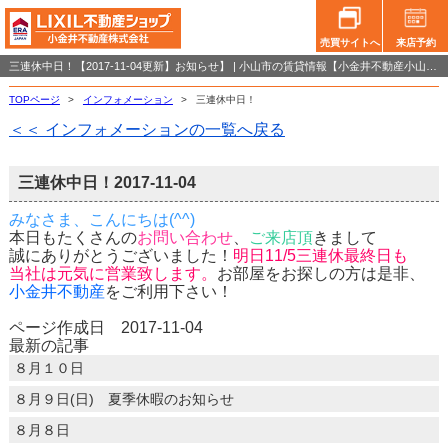
売買サイトへ
来店予約
三連休中日！【2017-11-04更新】お知らせ】 | 小山市の賃貸情報【小金井不動産小山店】
TOPページ
>
インフォメーション
>
三連休中日！
＜＜ インフォメーションの一覧へ戻る
三連休中日！
2017-11-04
みなさま、こんにちは(^^)
本日もたくさんの
お問い合わせ
、
ご来店頂
きまして
誠にありがとうございました！
明日11/5三連休最終日も
当社は元気に営業致します。
お部屋をお探しの方は是非、
小金井不動産
をご利用下さい！
ページ作成日 2017-11-04
最新の記事
８月１０日
８月９日(日) 夏季休暇のお知らせ
８月８日