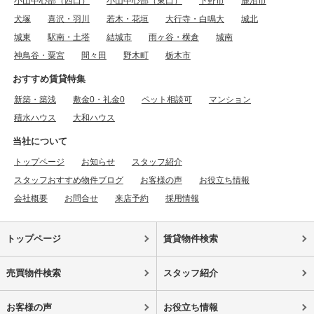
小山中心部（西口）
小山中心部（東口）
下野市
鹿沼市
犬塚
喜沢・羽川
若木・花垣
大行寺・白鳴大
城北
城東
駅南・土塔
結城市
雨ヶ谷・横倉
城南
神鳥谷・粟宮
間々田
野木町
栃木市
おすすめ賃貸特集
新築・築浅
敷金0・礼金0
ペット相談可
マンション
積水ハウス
大和ハウス
当社について
トップページ
お知らせ
スタッフ紹介
スタッフおすすめ物件ブログ
お客様の声
お役立ち情報
会社概要
お問合せ
来店予約
採用情報
トップページ
賃貸物件検索
売買物件検索
スタッフ紹介
お客様の声
お役立ち情報