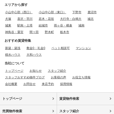
エリアから探す
小山中心部（西口）
小山中心部（東口）
下野市
鹿沼市
犬塚
喜沢・羽川
若木・花垣
大行寺・白鳴大
城北
城東
駅南・土塔
結城市
雨ヶ谷・横倉
城南
神鳥谷・粟宮
間々田
野木町
栃木市
おすすめ賃貸特集
新築・築浅
敷金0・礼金0
ペット相談可
マンション
積水ハウス
大和ハウス
当社について
トップページ
お知らせ
スタッフ紹介
スタッフおすすめ物件ブログ
お客様の声
お役立ち情報
会社概要
お問合せ
来店予約
採用情報
トップページ
賃貸物件検索
売買物件検索
スタッフ紹介