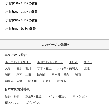
小山市1R～1LDKの賃貸
小山市2K～2LDKの賃貸
小山市3K～3LDKの賃貸
小山市4K～以上の賃貸
このページの先頭へ
エリアから探す
小山中心部（西口）
小山中心部（東口）
下野市
鹿沼市
犬塚
喜沢・羽川
若木・花垣
大行寺・白鳴大
城北
城東
駅南・土塔
結城市
雨ヶ谷・横倉
城南
神鳥谷・粟宮
間々田
野木町
栃木市
おすすめ賃貸特集
新築・築浅
敷金0・礼金0
ペット相談可
マンション
積水ハウス
大和ハウス