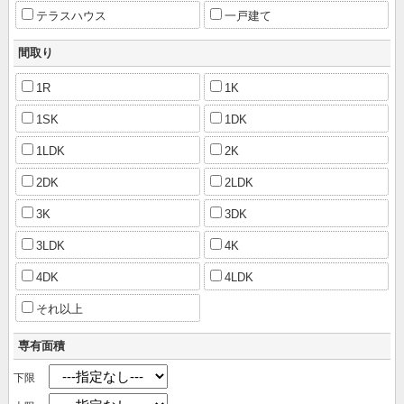
テラスハウス
一戸建て
間取り
1R
1K
1SK
1DK
1LDK
2K
2DK
2LDK
3K
3DK
3LDK
4K
4DK
4LDK
それ以上
専有面積
下限