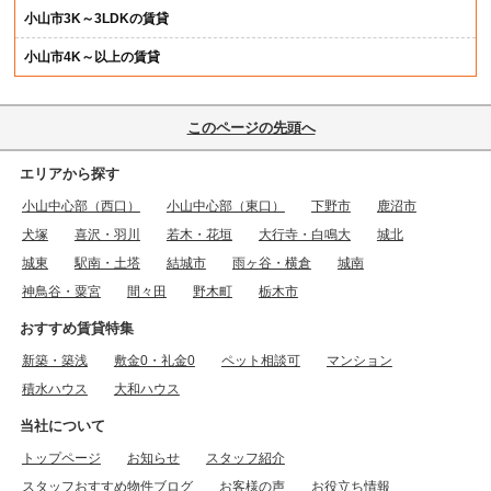
小山市3K～3LDKの賃貸
小山市4K～以上の賃貸
このページの先頭へ
エリアから探す
小山中心部（西口）
小山中心部（東口）
下野市
鹿沼市
犬塚
喜沢・羽川
若木・花垣
大行寺・白鳴大
城北
城東
駅南・土塔
結城市
雨ヶ谷・横倉
城南
神鳥谷・粟宮
間々田
野木町
栃木市
おすすめ賃貸特集
新築・築浅
敷金0・礼金0
ペット相談可
マンション
積水ハウス
大和ハウス
当社について
トップページ
お知らせ
スタッフ紹介
スタッフおすすめ物件ブログ
お客様の声
お役立ち情報