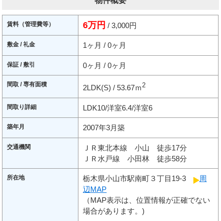
物件概要
6万円
賃料（管理費等）
/ 3,000円
敷金 / 礼金
1ヶ月 / 0ヶ月
保証 / 敷引
0ヶ月 / 0ヶ月
間取 / 専有面積
2
2LDK(S) / 53.67ｍ
間取り詳細
LDK10/洋室6.4/洋室6
築年月
2007年3月築
交通機関
ＪＲ東北本線 小山 徒歩17分
ＪＲ水戸線 小田林 徒歩58分
所在地
栃木県小山市駅南町３丁目19-3
周
辺MAP
（MAP表示は、位置情報が正確でない
場合があります。)