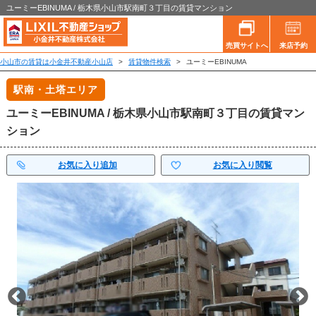
ユーミーEBINUMA / 栃木県小山市駅南町３丁目の賃貸マンション
売買サイトへ
来店予約
小山市の賃貸は小金井不動産小山店
>
賃貸物件検索
>
ユーミーEBINUMA
駅南・土塔エリア
ユーミーEBINUMA / 栃木県小山市駅南町３丁目の賃貸マン
ション
お気に入り追加
お気に入り閲覧