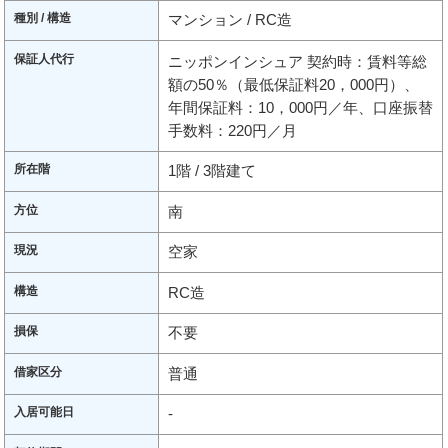
種別 / 構造
マンション / RC造
保証人代行
ニッポンインシュア 契約時：賃料等総
額の50％（最低保証料20，000円）、
年間保証料：10，000円／年、口座振替
手数料：220円／月
所在階
1階 / 3階建て
方位
南
現況
空家
構造
RC造
損保
不要
借家区分
普通
入居可能日
-