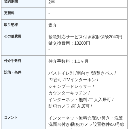
契約期間
2年
更新料
-
取引態様
媒介
その他費用
緊急対応サービス付き家財保険2040円
鍵交換費用：13200円
-
仲介手数料
仲介手数料：1.1ヶ月
設備・条件
バストイレ別
南向き
追焚きバス
P2台可
TVインターホン
シャンプードレッサー
カウンターキッチン
インターネット無料
二人入居可
防犯カメラ
即入居可
コメント
インターネット無料☆/追い焚き・洗髪
洗面台付き/防犯カメラ設置物件/50号線