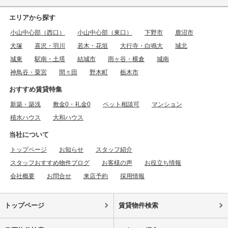
エリアから探す
小山中心部（西口）
小山中心部（東口）
下野市
鹿沼市
犬塚
喜沢・羽川
若木・花垣
大行寺・白鳴大
城北
城東
駅南・土塔
結城市
雨ヶ谷・横倉
城南
神鳥谷・粟宮
間々田
野木町
栃木市
おすすめ賃貸特集
新築・築浅
敷金0・礼金0
ペット相談可
マンション
積水ハウス
大和ハウス
当社について
トップページ
お知らせ
スタッフ紹介
スタッフおすすめ物件ブログ
お客様の声
お役立ち情報
会社概要
お問合せ
来店予約
採用情報
トップページ
賃貸物件検索