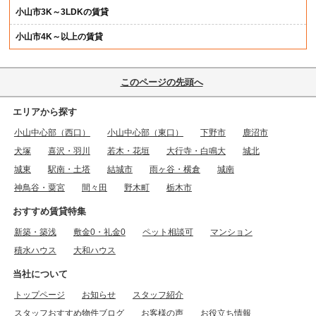
小山市3K～3LDKの賃貸
小山市4K～以上の賃貸
このページの先頭へ
エリアから探す
小山中心部（西口）
小山中心部（東口）
下野市
鹿沼市
犬塚
喜沢・羽川
若木・花垣
大行寺・白鳴大
城北
城東
駅南・土塔
結城市
雨ヶ谷・横倉
城南
神鳥谷・粟宮
間々田
野木町
栃木市
おすすめ賃貸特集
新築・築浅
敷金0・礼金0
ペット相談可
マンション
積水ハウス
大和ハウス
当社について
トップページ
お知らせ
スタッフ紹介
スタッフおすすめ物件ブログ
お客様の声
お役立ち情報