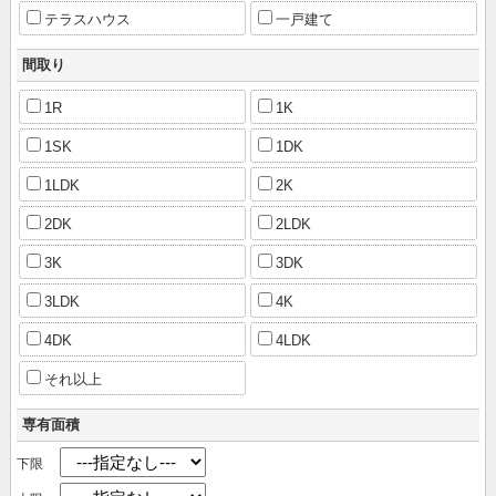
テラスハウス
一戸建て
間取り
1R
1K
1SK
1DK
1LDK
2K
2DK
2LDK
3K
3DK
3LDK
4K
4DK
4LDK
それ以上
専有面積
下限