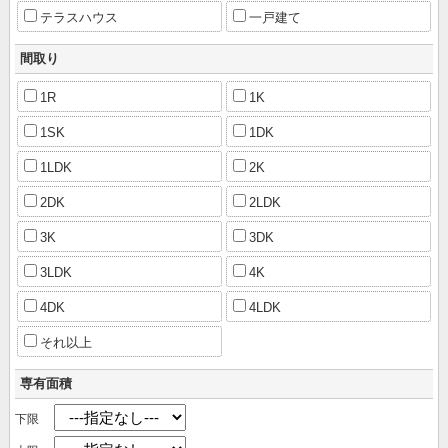
テラスハウス
一戸建て
間取り
1R
1K
1SK
1DK
1LDK
2K
2DK
2LDK
3K
3DK
3LDK
4K
4DK
4LDK
それ以上
専有面積
下限