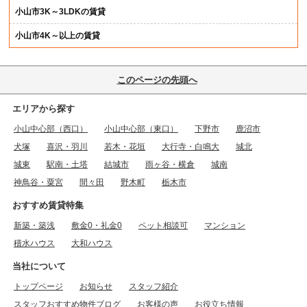
小山市3K～3LDKの賃貸
小山市4K～以上の賃貸
このページの先頭へ
エリアから探す
小山中心部（西口）
小山中心部（東口）
下野市
鹿沼市
犬塚
喜沢・羽川
若木・花垣
大行寺・白鳴大
城北
城東
駅南・土塔
結城市
雨ヶ谷・横倉
城南
神鳥谷・粟宮
間々田
野木町
栃木市
おすすめ賃貸特集
新築・築浅
敷金0・礼金0
ペット相談可
マンション
積水ハウス
大和ハウス
当社について
トップページ
お知らせ
スタッフ紹介
スタッフおすすめ物件ブログ
お客様の声
お役立ち情報