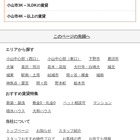
小山市3K～3LDKの賃貸
小山市4K～以上の賃貸
このページの先頭へ
エリアから探す
小山中心部（西口）
小山中心部（東口）
下野市
鹿沼市
犬塚
喜沢・羽川
若木・花垣
大行寺・白鳴大
城北
城東
駅南・土塔
結城市
雨ヶ谷・横倉
城南
神鳥谷・粟宮
間々田
野木町
栃木市
おすすめ賃貸特集
新築・築浅
敷金0・礼金0
ペット相談可
マンション
積水ハウス
大和ハウス
当社について
トップページ
お知らせ
スタッフ紹介
スタッフおすすめ物件ブログ
お客様の声
お役立ち情報