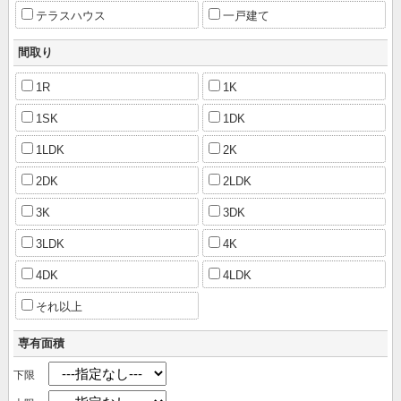
テラスハウス
一戸建て
間取り
1R
1K
1SK
1DK
1LDK
2K
2DK
2LDK
3K
3DK
3LDK
4K
4DK
4LDK
それ以上
専有面積
下限