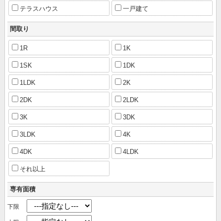
テラスハウス
一戸建て
間取り
1R
1K
1SK
1DK
1LDK
2K
2DK
2LDK
3K
3DK
3LDK
4K
4DK
4LDK
それ以上
専有面積
下限