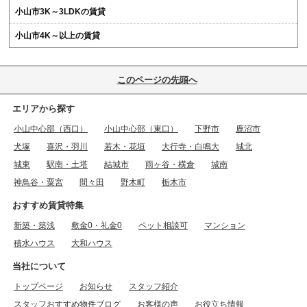
小山市3K～3LDKの賃貸
小山市4K～以上の賃貸
このページの先頭へ
エリアから探す
小山中心部（西口）
小山中心部（東口）
下野市
鹿沼市
犬塚
喜沢・羽川
若木・花垣
大行寺・白鳴大
城北
城東
駅南・土塔
結城市
雨ヶ谷・横倉
城南
神鳥谷・粟宮
間々田
野木町
栃木市
おすすめ賃貸特集
新築・築浅
敷金0・礼金0
ペット相談可
マンション
積水ハウス
大和ハウス
当社について
トップページ
お知らせ
スタッフ紹介
スタッフおすすめ物件ブログ
お客様の声
お役立ち情報