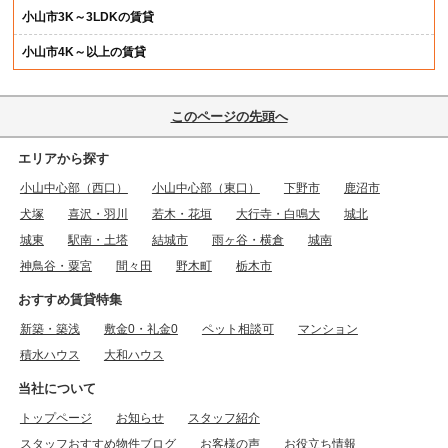
小山市3K～3LDKの賃貸
小山市4K～以上の賃貸
このページの先頭へ
エリアから探す
小山中心部（西口）
小山中心部（東口）
下野市
鹿沼市
犬塚
喜沢・羽川
若木・花垣
大行寺・白鳴大
城北
城東
駅南・土塔
結城市
雨ヶ谷・横倉
城南
神鳥谷・粟宮
間々田
野木町
栃木市
おすすめ賃貸特集
新築・築浅
敷金0・礼金0
ペット相談可
マンション
積水ハウス
大和ハウス
当社について
トップページ
お知らせ
スタッフ紹介
スタッフおすすめ物件ブログ
お客様の声
お役立ち情報