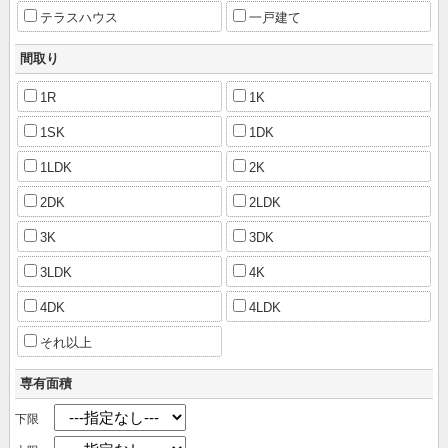
テラスハウス
一戸建て
間取り
1R
1K
1SK
1DK
1LDK
2K
2DK
2LDK
3K
3DK
3LDK
4K
4DK
4LDK
それ以上
専有面積
下限