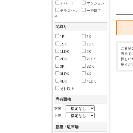
アパート
マンション
テラスハウ
一戸建て
ス
間取り
1R
1K
1SK
1DK
ご希望
1LDK
2K
当社で
2DK
2LDK
探しい
用くだ
3K
3DK
3LDK
4K
4DK
4LDK
それ以上
専有面積
下限
上限
新築・駐車場