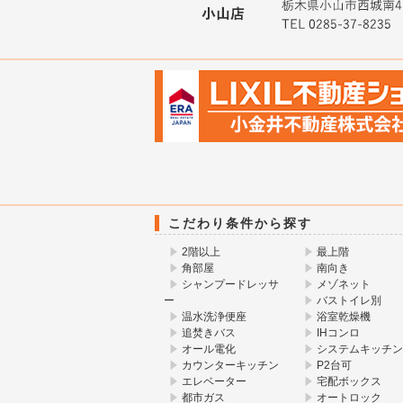
こだわり条件から探す
2階以上
最上階
角部屋
南向き
シャンプードレッサ
メゾネット
ー
バストイレ別
温水洗浄便座
浴室乾燥機
追焚きバス
IHコンロ
オール電化
システムキッチン
カウンターキッチン
P2台可
エレベーター
宅配ボックス
都市ガス
オートロック