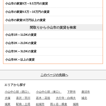
小山市の家賃9万～9.5万円の賃貸
小山市の家賃9.5万～10万円の賃貸
小山市の家賃10万円以上の賃貸
間取りから小山市の賃貸を検索
小山市1R～1LDKの賃貸
小山市2K～2LDKの賃貸
小山市3K～3LDKの賃貸
小山市4K～以上の賃貸
このページの先頭へ
エリアから探す
小山中心部（西口）
小山中心部（東口）
下野市
鹿沼市
犬塚
喜沢・羽川
若木・花垣
大行寺・白鳴大
城北
城東
駅南・土塔
結城市
雨ヶ谷・横倉
城南