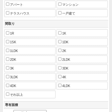
アパート
マンション
テラスハウス
一戸建て
間取り
1R
1K
1SK
1DK
1LDK
2K
2DK
2LDK
3K
3DK
3LDK
4K
4DK
4LDK
それ以上
専有面積