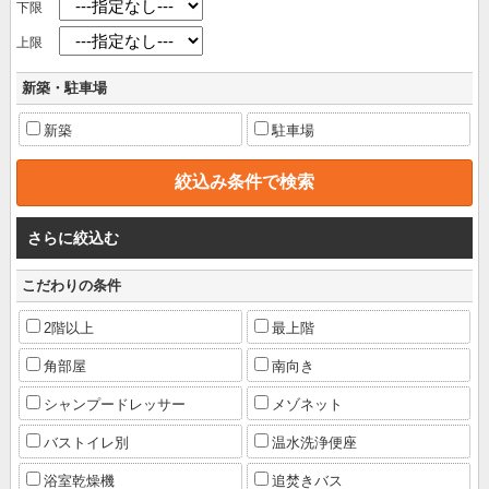
下限
上限
新築・駐車場
新築
駐車場
さらに絞込む
こだわりの条件
2階以上
最上階
角部屋
南向き
シャンプードレッサー
メゾネット
バストイレ別
温水洗浄便座
浴室乾燥機
追焚きバス