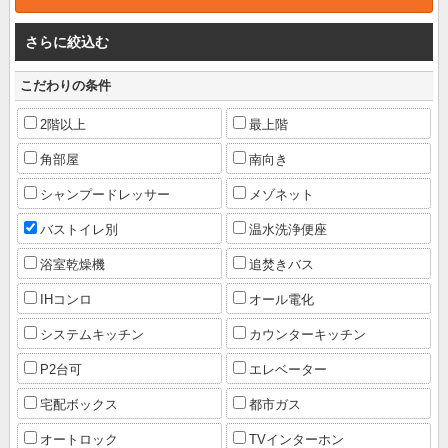
さらに絞込む
こだわりの条件
2階以上
最上階
角部屋
南向き
シャンプードレッサー
メゾネット
バストイレ別
温水洗浄便座
浴室乾燥機
追焚きバス
IHコンロ
オール電化
システムキッチン
カウンターキッチン
P2台可
エレベーター
宅配ボックス
都市ガス
オートロック
TVインターホン