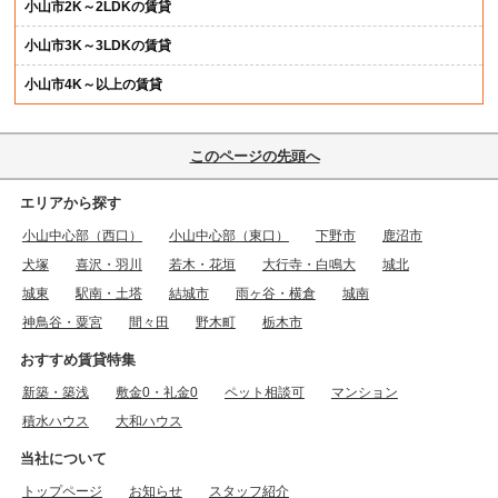
小山市2K～2LDKの賃貸
小山市3K～3LDKの賃貸
小山市4K～以上の賃貸
このページの先頭へ
エリアから探す
小山中心部（西口）
小山中心部（東口）
下野市
鹿沼市
犬塚
喜沢・羽川
若木・花垣
大行寺・白鳴大
城北
城東
駅南・土塔
結城市
雨ヶ谷・横倉
城南
神鳥谷・粟宮
間々田
野木町
栃木市
おすすめ賃貸特集
新築・築浅
敷金0・礼金0
ペット相談可
マンション
積水ハウス
大和ハウス
当社について
トップページ
お知らせ
スタッフ紹介