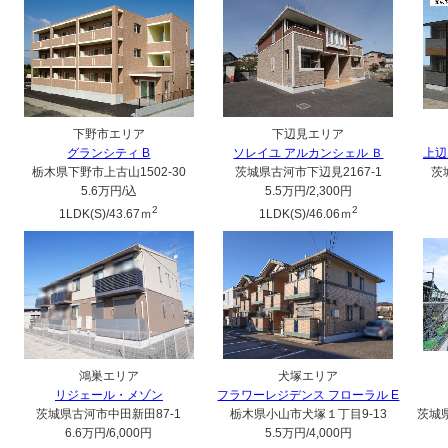
下野市エリア
下辺見エリア
グランシティ B
ソレイユ アルカンシェル Ｂ
上辺
栃木県下野市上古山1502-30
茨城県古河市下辺見2167-1
茨
5.6万円
/込
5.5万円
/2,300円
2
2
1LDK(S)/43.67ｍ
1LDK(S)/46.06ｍ
鴻巣エリア
犬塚エリア
リジェール・メゾン
フラワーレジデンス フローラル E
茨城県古河市中田新田87-1
栃木県小山市犬塚１丁目9-13
茨城県
6.6万円
/6,000円
5.5万円
/4,000円