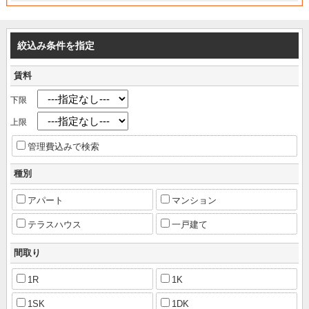
絞込み条件を指定
賃料
下限
上限
管理費込みで検索
種別
アパート
マンション
テラスハウス
一戸建て
間取り
1R
1K
1SK
1DK