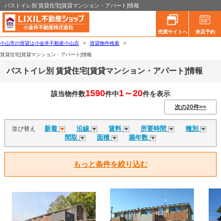
バストイレ別 賃貸住宅[賃貸マンション・アパート]情報
売買サイトへ
来店予約
小山市の賃貸は小金井不動産小山店
>
賃貸物件検索
>
賃貸住宅[賃貸マンション・アパート]情報
バストイレ別 賃貸住宅[賃貸マンション・アパート]情報
1590
1～20
該当物件数
件中
件を表示
次の20件>>
新着
沿線
賃料
所要時間
種別
並び替え
間取
面積
築年数
もっと条件を絞り込む