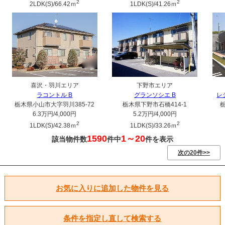
2
2
2LDK(S)/66.42ｍ
1LDK(S)/41.26ｍ
喜沢・羽川エリア
下野市エリア
ラコントル B
グランソシエ B
レ
栃木県小山市大字羽川385-72
栃木県下野市石橋414-1
6.3万円
/4,000円
5.2万円
/4,000円
2
2
1LDK(S)/42.38ｍ
1LDK(S)/33.26ｍ
1590
1～20
該当物件数
件中
件を表示
次の20件>>
お気に入りに追加した物件を見る
条件を指定し直して検索する