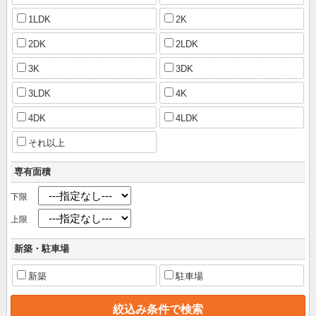
1LDK
2K
2DK
2LDK
3K
3DK
3LDK
4K
4DK
4LDK
それ以上
専有面積
下限
上限
新築・駐車場
新築
駐車場