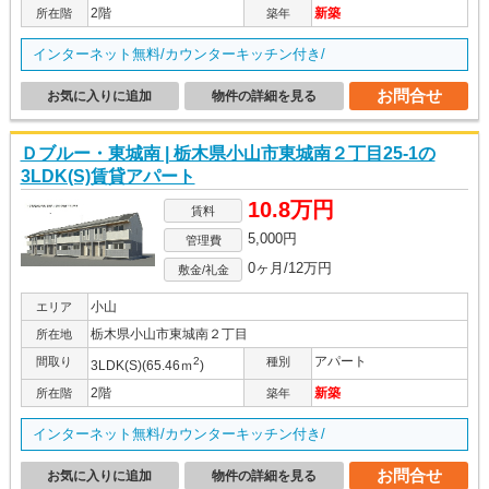
2階
新築
所在階
築年
インターネット無料/カウンターキッチン付き/
お問合せ
お気に入りに追加
物件の詳細を見る
Ｄブルー・東城南 | 栃木県小山市東城南２丁目25-1の
3LDK(S)賃貸アパート
10.8万円
賃料
5,000円
管理費
0ヶ月/12万円
敷金/礼金
小山
エリア
栃木県小山市東城南２丁目
所在地
アパート
間取り
2
種別
3LDK(S)(65.46ｍ
)
2階
新築
所在階
築年
インターネット無料/カウンターキッチン付き/
お問合せ
お気に入りに追加
物件の詳細を見る