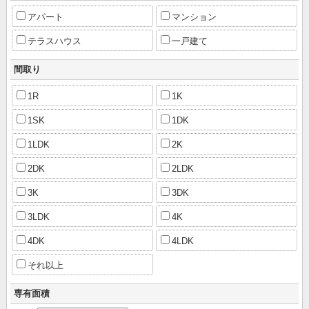
アパート
マンション
テラスハウス
一戸建て
間取り
1R
1K
1SK
1DK
1LDK
2K
2DK
2LDK
3K
3DK
3LDK
4K
4DK
4LDK
それ以上
専有面積