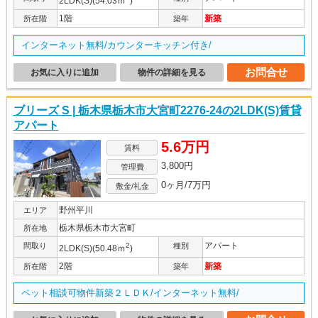
2LDK(S)(54.03ｍ
)
1階
新築
所在階
築年
インターネット無料/カウンターキッチン付き/
お問合せ
お気に入りに追加
物件の詳細を見る
ブリーズ S | 栃木県栃木市大宮町2276-24の2LDK(S)賃貸
アパート
5.6万円
賃料
3,800円
管理費
0ヶ月/7万円
敷金/礼金
野州平川
エリア
栃木県栃木市大宮町
所在地
アパート
間取り
2
種別
2LDK(S)(50.48ｍ
)
2階
新築
所在階
築年
ペット相談可物件新築２ＬＤＫ/インターネット無料/