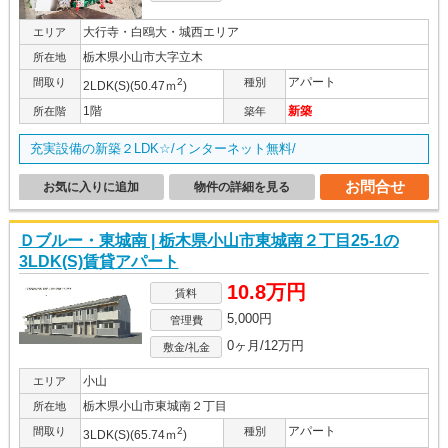
大行寺・白鴎大・城西エリア
エリア
栃木県小山市大字立木
所在地
アパート
間取り
2
種別
2LDK(S)(50.47ｍ
)
1階
新築
所在階
築年
充実設備の新築２LDK☆/インターネット無料/
お問合せ
お気に入りに追加
物件の詳細を見る
Ｄブルー・東城南 | 栃木県小山市東城南２丁目25-1の
3LDK(S)賃貸アパート
10.8万円
賃料
5,000円
管理費
0ヶ月/12万円
敷金/礼金
小山
エリア
栃木県小山市東城南２丁目
所在地
アパート
間取り
2
種別
3LDK(S)(65.74ｍ
)