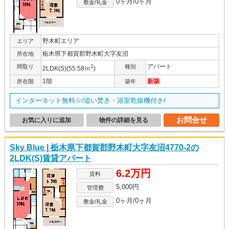
0ヶ月/0ヶ月
敷金/礼金
野木町エリア
エリア
栃木県下都賀郡野木町大字友沼
所在地
アパート
間取り
2
種別
2LDK(S)(55.58ｍ
)
1階
新築
所在階
築年
インターネット無料☆/追い焚き・浴室乾燥機付き/
お問合せ
お気に入りに追加
物件の詳細を見る
Sky Blue | 栃木県下都賀郡野木町大字友沼4770-2の
2LDK(S)賃貸アパート
6.2万円
賃料
5,000円
管理費
0ヶ月/0ヶ月
敷金/礼金