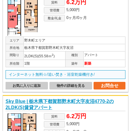
6.2万円
賃料
5,000円
管理費
0ヶ月/0ヶ月
敷金/礼金
野木町エリア
エリア
栃木県下都賀郡野木町大字友沼
所在地
アパート
間取り
2
種別
2LDK(S)(55.58ｍ
)
1階
新築
所在階
築年
インターネット無料☆/追い焚き・浴室乾燥機付き/
お問合せ
お気に入りに追加
物件の詳細を見る
Sky Blue | 栃木県下都賀郡野木町大字友沼4770-2の
2LDK(S)賃貸アパート
6.2万円
賃料
5,000円
管理費