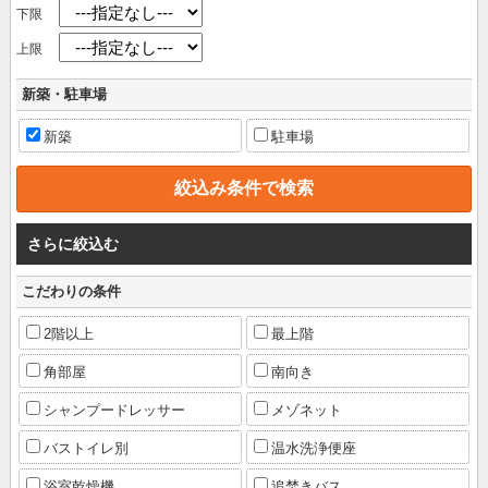
下限
上限
新築・駐車場
新築
駐車場
さらに絞込む
こだわりの条件
2階以上
最上階
角部屋
南向き
シャンプードレッサー
メゾネット
バストイレ別
温水洗浄便座
浴室乾燥機
追焚きバス