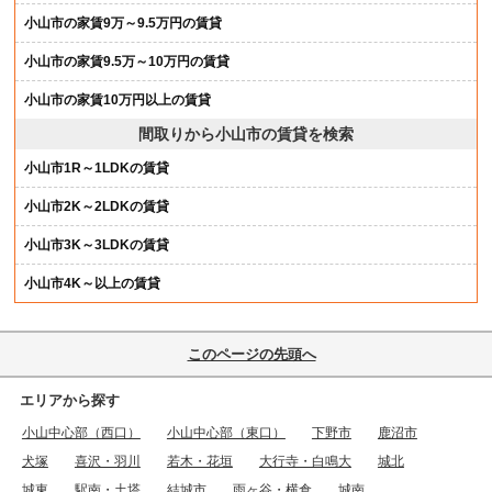
小山市の家賃9万～9.5万円の賃貸
小山市の家賃9.5万～10万円の賃貸
小山市の家賃10万円以上の賃貸
間取りから小山市の賃貸を検索
小山市1R～1LDKの賃貸
小山市2K～2LDKの賃貸
小山市3K～3LDKの賃貸
小山市4K～以上の賃貸
このページの先頭へ
エリアから探す
小山中心部（西口）
小山中心部（東口）
下野市
鹿沼市
犬塚
喜沢・羽川
若木・花垣
大行寺・白鳴大
城北
城東
駅南・土塔
結城市
雨ヶ谷・横倉
城南