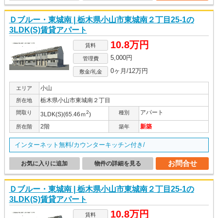
Ｄブルー・東城南 | 栃木県小山市東城南２丁目25-1の
3LDK(S)賃貸アパート
10.8万円
賃料
5,000円
管理費
0ヶ月/12万円
敷金/礼金
小山
エリア
栃木県小山市東城南２丁目
所在地
アパート
間取り
2
種別
3LDK(S)(65.46ｍ
)
2階
新築
所在階
築年
インターネット無料/カウンターキッチン付き/
お問合せ
お気に入りに追加
物件の詳細を見る
Ｄブルー・東城南 | 栃木県小山市東城南２丁目25-1の
3LDK(S)賃貸アパート
10.8万円
賃料