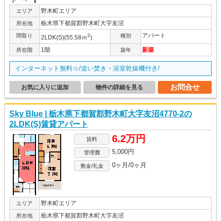
野木町エリア
エリア
栃木県下都賀郡野木町大字友沼
所在地
アパート
間取り
2
種別
2LDK(S)(55.58ｍ
)
1階
新築
所在階
築年
インターネット無料☆/追い焚き・浴室乾燥機付き/
お問合せ
お気に入りに追加
物件の詳細を見る
Sky Blue | 栃木県下都賀郡野木町大字友沼4770-2の
2LDK(S)賃貸アパート
6.2万円
賃料
5,000円
管理費
0ヶ月/0ヶ月
敷金/礼金
野木町エリア
エリア
栃木県下都賀郡野木町大字友沼
所在地