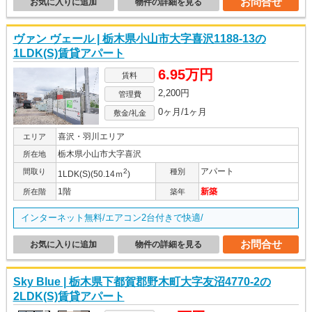
お問合せ
お気に入りに追加
物件の詳細を見る
ヴァン ヴェール | 栃木県小山市大字喜沢1188-13の
1LDK(S)賃貸アパート
6.95万円
賃料
2,200円
管理費
0ヶ月/1ヶ月
敷金/礼金
喜沢・羽川エリア
エリア
栃木県小山市大字喜沢
所在地
アパート
間取り
2
種別
1LDK(S)(50.14ｍ
)
1階
新築
所在階
築年
インターネット無料/エアコン2台付きで快適/
お問合せ
お気に入りに追加
物件の詳細を見る
Sky Blue | 栃木県下都賀郡野木町大字友沼4770-2の
2LDK(S)賃貸アパート