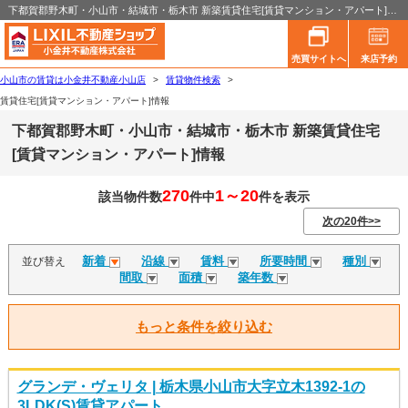
下都賀郡野木町・小山市・結城市・栃木市 新築賃貸住宅[賃貸マンション・アパート]情報
売買サイトへ
来店予約
小山市の賃貸は小金井不動産小山店
>
賃貸物件検索
>
賃貸住宅[賃貸マンション・アパート]情報
下都賀郡野木町・小山市・結城市・栃木市 新築賃貸住宅
[賃貸マンション・アパート]情報
270
1～20
該当物件数
件中
件を表示
次の20件>>
新着
沿線
賃料
所要時間
種別
並び替え
間取
面積
築年数
もっと条件を絞り込む
グランデ・ヴェリタ | 栃木県小山市大字立木1392-1の
3LDK(S)賃貸アパート