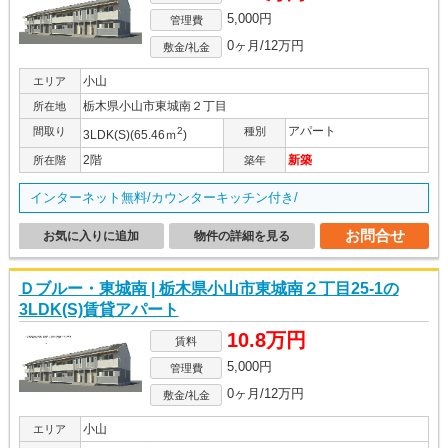
5,000円
管理費
0ヶ月/12万円
敷金/礼金
小山
エリア
栃木県小山市東城南２丁目
所在地
アパート
間取り
2
種別
3LDK(S)(65.46ｍ
)
2階
新築
所在階
築年
インターネット無料/カウンターキッチン付き/
お問合せ
お気に入りに追加
物件の詳細を見る
Ｄブルー・東城南 | 栃木県小山市東城南２丁目25-1の
3LDK(S)賃貸アパート
10.8万円
賃料
5,000円
管理費
0ヶ月/12万円
敷金/礼金
小山
エリア