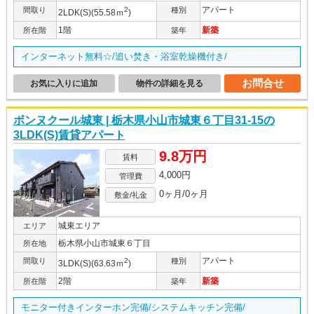
アパート
間取り
2
種別
2LDK(S)(55.58ｍ
)
1階
新築
所在階
築年
インターネット無料☆/追い焚き・浴室乾燥機付き/
お問合せ
お気に入りに追加
物件の詳細を見る
ボンヌクール城東 | 栃木県小山市城東６丁目31-15の
3LDK(S)賃貸アパート
9.8万円
賃料
4,000円
管理費
0ヶ月/0ヶ月
敷金/礼金
城東エリア
エリア
栃木県小山市城東６丁目
所在地
アパート
間取り
2
種別
3LDK(S)(63.63ｍ
)
2階
新築
所在階
築年
モニター付きインターホン完備/システムキッチン完備/