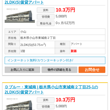
2LDK(S)賃貸アパート
10.3万円
賃料
5,000円
管理費
0ヶ月/12万円
敷金/礼金
小山
エリア
栃木県小山市東城南２丁目
所在地
アパート
間取り
2
種別
2LDK(S)(53.75ｍ
)
1階
新築
所在階
築年
インターネット無料/カウンターキッチン付き/
お問合せ
お気に入りに追加
物件の詳細を見る
Ｄブルー・東城南 | 栃木県小山市東城南２丁目25-1の
2LDK(S)賃貸アパート
10.3万円
賃料
5,000円
管理費