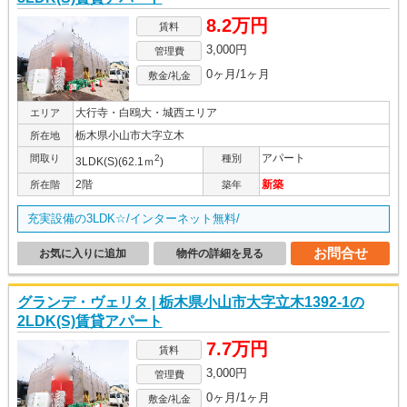
8.2万円
賃料
3,000円
管理費
0ヶ月/1ヶ月
敷金/礼金
大行寺・白鴎大・城西エリア
エリア
栃木県小山市大字立木
所在地
アパート
間取り
2
種別
3LDK(S)(62.1ｍ
)
2階
新築
所在階
築年
充実設備の3LDK☆/インターネット無料/
お問合せ
お気に入りに追加
物件の詳細を見る
グランデ・ヴェリタ | 栃木県小山市大字立木1392-1の
2LDK(S)賃貸アパート
7.7万円
賃料
3,000円
管理費
0ヶ月/1ヶ月
敷金/礼金