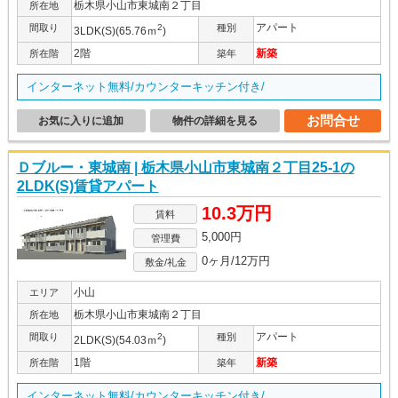
栃木県小山市東城南２丁目
所在地
アパート
間取り
2
種別
3LDK(S)(65.76ｍ
)
2階
新築
所在階
築年
インターネット無料/カウンターキッチン付き/
お問合せ
お気に入りに追加
物件の詳細を見る
Ｄブルー・東城南 | 栃木県小山市東城南２丁目25-1の
2LDK(S)賃貸アパート
10.3万円
賃料
5,000円
管理費
0ヶ月/12万円
敷金/礼金
小山
エリア
栃木県小山市東城南２丁目
所在地
アパート
間取り
2
種別
2LDK(S)(54.03ｍ
)
1階
新築
所在階
築年
インターネット無料/カウンターキッチン付き/