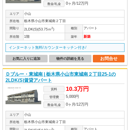
0ヶ月/12万円
敷金/礼金
小山
エリア
栃木県小山市東城南２丁目
所在地
アパート
間取り
2
種別
2LDK(S)(53.75ｍ
)
1階
新築
所在階
築年
インターネット無料/カウンターキッチン付き/
お問合せ
お気に入りに追加
物件の詳細を見る
Ｄブルー・東城南 | 栃木県小山市東城南２丁目25-1の
2LDK(S)賃貸アパート
10.3万円
賃料
5,000円
管理費
0ヶ月/12万円
敷金/礼金
小山
エリア
栃木県小山市東城南２丁目
所在地
アパート
間取り
2
種別