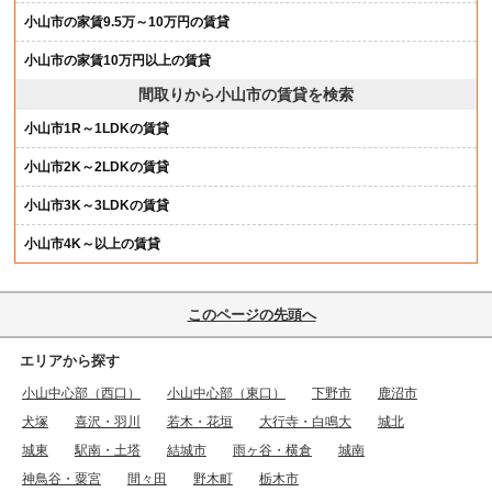
小山市の家賃9.5万～10万円の賃貸
小山市の家賃10万円以上の賃貸
間取りから小山市の賃貸を検索
小山市1R～1LDKの賃貸
小山市2K～2LDKの賃貸
小山市3K～3LDKの賃貸
小山市4K～以上の賃貸
このページの先頭へ
エリアから探す
小山中心部（西口）
小山中心部（東口）
下野市
鹿沼市
犬塚
喜沢・羽川
若木・花垣
大行寺・白鳴大
城北
城東
駅南・土塔
結城市
雨ヶ谷・横倉
城南
神鳥谷・粟宮
間々田
野木町
栃木市