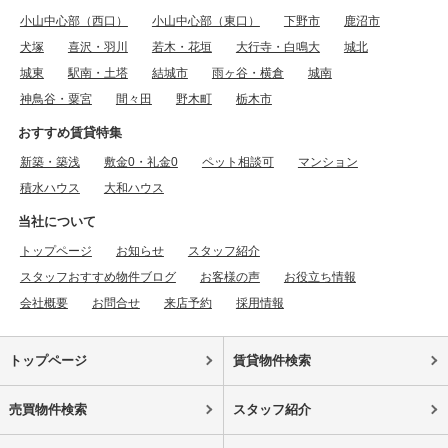
小山中心部（西口）
小山中心部（東口）
下野市
鹿沼市
犬塚
喜沢・羽川
若木・花垣
大行寺・白鳴大
城北
城東
駅南・土塔
結城市
雨ヶ谷・横倉
城南
神鳥谷・粟宮
間々田
野木町
栃木市
おすすめ賃貸特集
新築・築浅
敷金0・礼金0
ペット相談可
マンション
積水ハウス
大和ハウス
当社について
トップページ
お知らせ
スタッフ紹介
スタッフおすすめ物件ブログ
お客様の声
お役立ち情報
会社概要
お問合せ
来店予約
採用情報
トップページ
賃貸物件検索
売買物件検索
スタッフ紹介