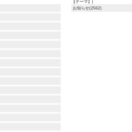
【テーマ】|
お知らせ(2562)