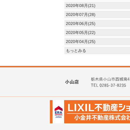
2020年08月(21)
2020年07月(28)
2020年06月(25)
2020年05月(22)
2020年04月(25)
もっとみる