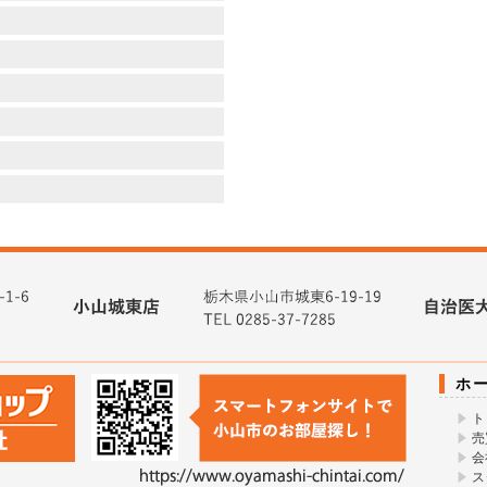
ホ
ト
売
会
ス