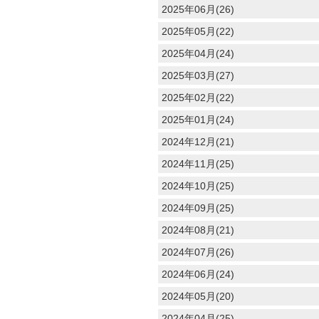
2025年06月(26)
2025年05月(22)
2025年04月(24)
2025年03月(27)
2025年02月(22)
2025年01月(24)
2024年12月(21)
2024年11月(25)
2024年10月(25)
2024年09月(25)
2024年08月(21)
2024年07月(26)
2024年06月(24)
2024年05月(20)
2024年04月(25)