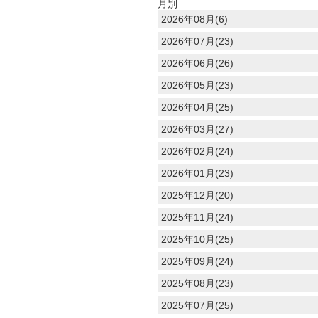
月別
2026年08月(6)
2026年07月(23)
2026年06月(26)
2026年05月(23)
2026年04月(25)
2026年03月(27)
2026年02月(24)
2026年01月(23)
2025年12月(20)
2025年11月(24)
2025年10月(25)
2025年09月(24)
2025年08月(23)
2025年07月(25)