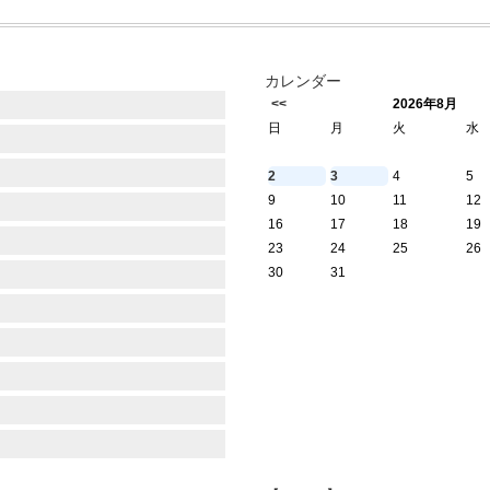
カレンダー
<<
2026年8月
日
月
火
水
2
3
4
5
9
10
11
12
16
17
18
19
23
24
25
26
30
31